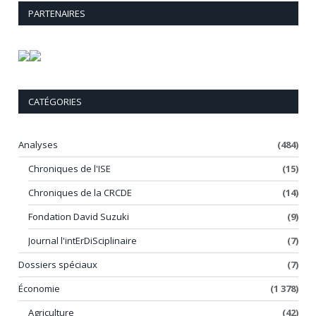
PARTENAIRES
CATÉGORIES
Analyses
(484)
Chroniques de l'ISE
(15)
Chroniques de la CRCDE
(14)
Fondation David Suzuki
(9)
Journal l'intErDiSciplinaire
(7)
Dossiers spéciaux
(7)
Économie
(1 378)
Agriculture
(42)