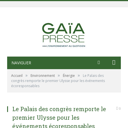
NAVIGUER
»
»
»
Accueil
Environnement
Énergie
Le Palais des
congrès remporte le premier Ulysse pour les événements
écoresponsables
Le Palais des congrès remporte le
0
premier Ulysse pour les
événements écoresponsables