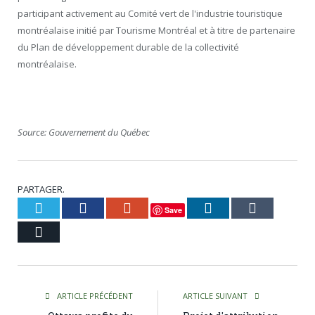
participant activement au Comité vert de l'industrie touristique
montréalaise initié par Tourisme Montréal et à titre de partenaire
du Plan de développement durable de la collectivité
montréalaise.
Source: Gouvernement du Québec
PARTAGER.
Twitter
Facebook
Google+
LinkedIn
Tumblr
Save
Courriel
ARTICLE PRÉCÉDENT
ARTICLE SUIVANT