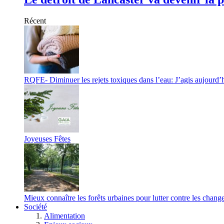
Récent
RQFE- Diminuer les rejets toxiques dans l’eau: J’agis aujourd’
Joyeuses Fêtes
Mieux connaître les forêts urbaines pour lutter contre les chan
Société
Alimentation