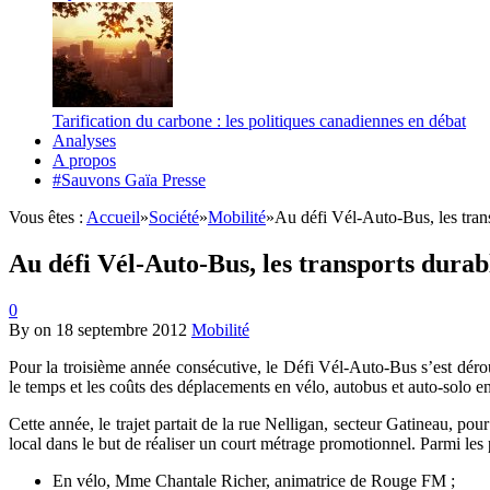
Tarification du carbone : les politiques canadiennes en débat
Analyses
A propos
#Sauvons Gaïa Presse
Vous êtes :
Accueil
»
Société
»
Mobilité
»
Au défi Vél-Auto-Bus, les trans
Au défi Vél-Auto-Bus, les transports durab
0
By
on
18 septembre 2012
Mobilité
Pour la troisième année consécutive, le Défi Vél-Auto-Bus s’est déro
le temps et les coûts des déplacements en vélo, autobus et auto-solo e
Cette année, le trajet partait de la rue Nelligan, secteur Gatineau, po
local dans le but de réaliser un court métrage promotionnel. Parmi les 
En vélo, Mme Chantale Richer, animatrice de Rouge FM ;