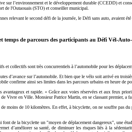
tive sur l’environnement et le développement durable (CCEDD) et consei
ort de l'Outaouais (STO) et conseiller municipal.
nes relevant le second défi de la journée, le Défi sans auto, avaient été 
et temps de parcours des participants au Défi Vél-Aut
s et collectifs sont très concurrentiels à l’automobile pour les déplace
utes d’avance sur l’automobile. Et bien que le vélo soit arrivé en troisièm
bile confirme ainsi ses limites dans les parcours urbains en heure de po
s avantageux et rapide. « Grâce aux voies réservées et aux feux priorit
e Vivre en Ville. Monsieur Patrice Martin, en se classant premier, a fa
s de moins de 10 kilomètres. En effet, à bicyclette, on ne souffre pas du
s qui font de la bicyclette un "moyen de déplacement dangereux", une ét
rmet d’améliorer sa santé, de diminuer les risques liés à la sédentarit