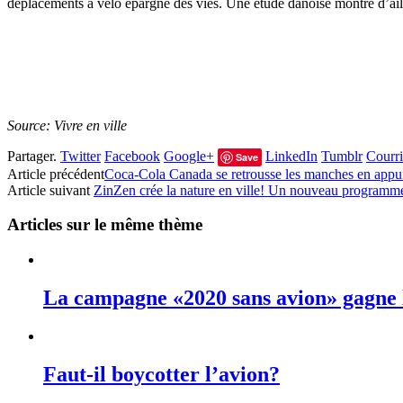
déplacements à vélo épargne des vies. Une étude danoise montre d’aill
Source: Vivre en ville
Partager.
Twitter
Facebook
Google+
LinkedIn
Tumblr
Courri
Save
Article précédent
Coca-Cola Canada se retrousse les manches en appui
Article suivant
ZinZen crée la nature en ville! Un nouveau programm
Articles sur le même thème
La campagne «2020 sans avion» gagne
Faut-il boycotter l’avion?