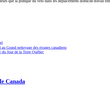
eurs que la pratique du vélo dans les déplacements domicile-travail ent
el
 au Grand nettoyage des rivages canadiens
e du Jour de la Terre Québec
 le Canada