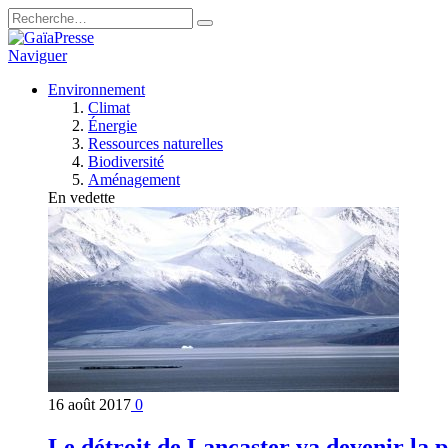
Naviguer
Environnement
Climat
Énergie
Ressources naturelles
Biodiversité
Aménagement
En vedette
16 août 2017
0
Le détroit de Lancaster va devenir la 