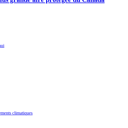
hui
gements climatiques