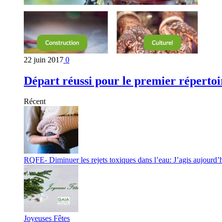
22 juin 2017
0
Départ réussi pour le premier répertoi
Récent
RQFE- Diminuer les rejets toxiques dans l’eau: J’agis aujourd’
Joyeuses Fêtes