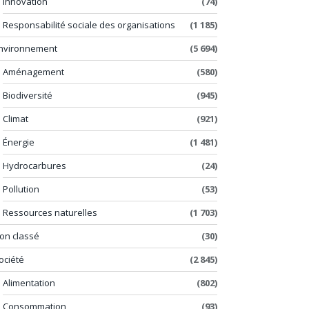
Innovation
(74)
Responsabilité sociale des organisations
(1 185)
nvironnement
(5 694)
Aménagement
(580)
Biodiversité
(945)
Climat
(921)
Énergie
(1 481)
Hydrocarbures
(24)
Pollution
(53)
Ressources naturelles
(1 703)
on classé
(30)
ociété
(2 845)
Alimentation
(802)
Consommation
(93)