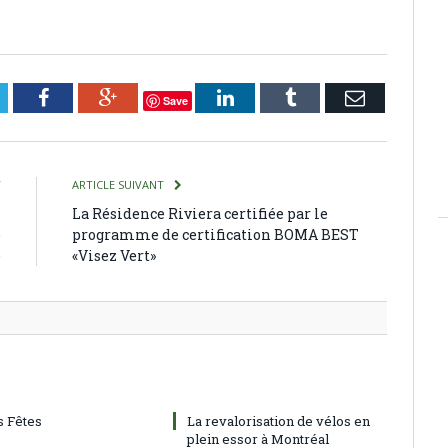
witter
Facebook
Google+
LinkedIn
Tumblr
Courriel
Save
T
ARTICLE SUIVANT
s
La Résidence Riviera certifiée par le
e
programme de certification BOMA BEST
e
«Visez Vert»
 Fêtes
La revalorisation de vélos en
plein essor à Montréal