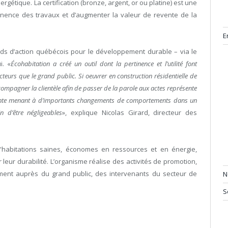
étique. La certification (bronze, argent, or ou platine) est une
tinence des travaux et d’augmenter la valeur de revente de la
E
onds d’action québécois pour le développement durable – via le
i. «
Écohabitation a créé un outil dont la pertinence et l’utilité font
ucteurs que le grand public. Si oeuvrer en construction résidentielle de
ccompagner la clientèle afin de passer de la parole aux actes représente
vante menant à d’importants changements de comportements dans un
n d’être négligeables
», explique Nicolas Girard, directeur des
d'habitations saines, économes en ressources et en énergie,
leur durabilité. L’organisme réalise des activités de promotion,
ment auprès du grand public, des intervenants du secteur de
N
S