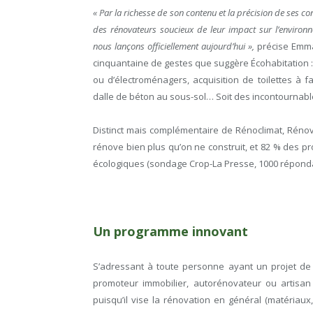
« Par la richesse de son contenu et la précision de ses 
des rénovateurs soucieux de leur impact sur l’environ
nous lançons officiellement aujourd’hui »,
précise Emma
cinquantaine de gestes que suggère Écohabitation :
ou d’électroménagers, acquisition de toilettes à f
dalle de béton au sous-sol… Soit des incontournab
Distinct mais complémentaire de Rénoclimat, Rénov
rénove bien plus qu’on ne construit, et 82 % des pr
écologiques
(sondage Crop-La Presse, 1000 répon
Un programme innovant
S’adressant à toute personne ayant un projet de r
promoteur immobilier, autorénovateur ou artisan
puisqu’il vise la rénovation en général (matériau