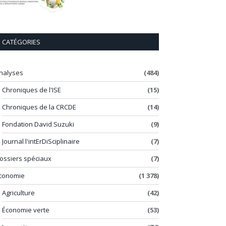
CATÉGORIES
nalyses
(484)
Chroniques de l'ISE
(15)
Chroniques de la CRCDE
(14)
Fondation David Suzuki
(9)
Journal l'intErDiSciplinaire
(7)
ossiers spéciaux
(7)
conomie
(1 378)
Agriculture
(42)
Économie verte
(53)