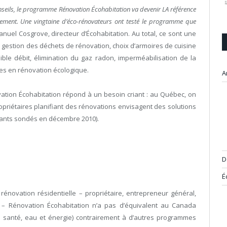
conseils, le programme Rénovation Écohabitation va devenir LA référence
nement. Une vingtaine d’éco-rénovateurs ont testé le programme que
nuel Cosgrove, directeur d’Écohabitation. Au total, ce sont une
 gestion des déchets de rénovation, choix d’armoires de cuisine
aible débit, élimination du gaz radon, imperméabilisation de la
les en rénovation écologique.
A
ation Écohabitation répond à un besoin criant : au Québec, on
opriétaires planifiant des rénovations envisagent des solutions
dants sondés en décembre 2010)
.
D
É
énovation résidentielle – propriétaire, entrepreneur général,
 – Rénovation Écohabitation n’a pas d’équivalent au Canada
x, santé, eau et énergie) contrairement à d’autres programmes