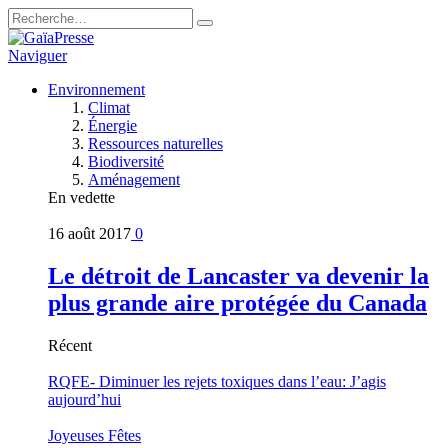
Naviguer
Environnement
Climat
Énergie
Ressources naturelles
Biodiversité
Aménagement
En vedette
16 août 2017
0
Le détroit de Lancaster va devenir la
plus grande aire protégée du Canada
Récent
RQFE- Diminuer les rejets toxiques dans l’eau: J’agis
aujourd’hui
Joyeuses Fêtes