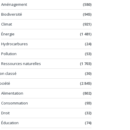
Aménagement
(580)
Biodiversité
(945)
Climat
(921)
Énergie
(1 481)
Hydrocarbures
(24)
Pollution
(53)
Ressources naturelles
(1 703)
on classé
(30)
ociété
(2 845)
Alimentation
(802)
Consommation
(93)
Droit
(32)
Éducation
(74)