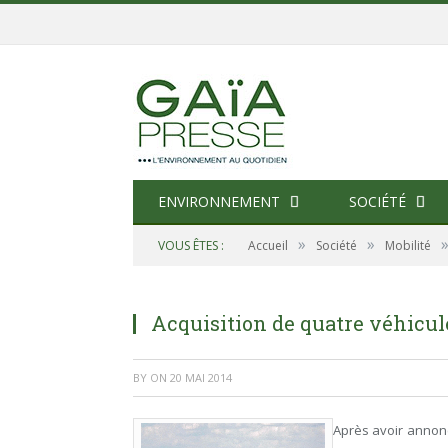
ENVIRONNEMENT
SOCIÉTÉ
»
»
VOUS ÊTES :
Accueil
Société
Mobilité
Acquisition de quatre véhicul
BY
ON
20 MAI 2014
Après avoir annoncé