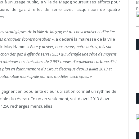
s à un usage public, la Ville de Magog poursuit ses efforts pour
I
n
sions de gaz à effet de serre avec l’acquisition de quatre
es.
ons stratégiques de la Ville de Magog est de conscientiser et d’inciter
des pratiques écoresponsables »
, a déclaré la mairesse de la Ville
cki May Hamm.
« Pour y arriver, nous avons, entre autres, mis sur
tion des gaz à effet de serre (GES) qui identifie une série de moyens
 diminuer nos émissions de 2 997 tonnes d’équivalent carbone d’ici
 plan en étant membre du Circuit électrique depuis juillet 2013 et
e automobile municipale par des modèles électriques. »
gagnent en popularité et leur utilisation connait un rythme de
ble du réseau. En un an seulement, soit d'avril 2013 à avril
de 1250 recharges mensuelles.