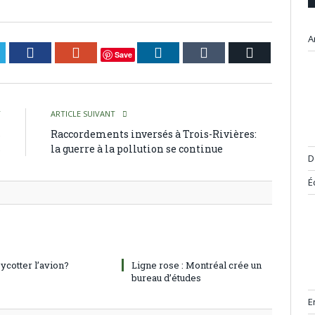
A
itter
Facebook
Google+
LinkedIn
Tumblr
Courriel
Save
T
ARTICLE SUIVANT
s
Raccordements inversés à Trois-Rivières:
s
la guerre à la pollution se continue
D
É
oycotter l’avion?
Ligne rose : Montréal crée un
bureau d’études
E