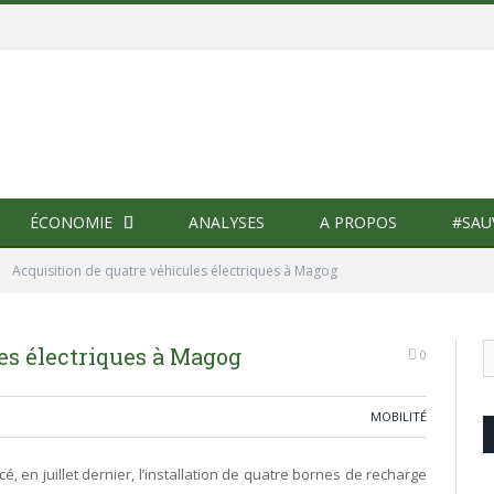
ÉCONOMIE
ANALYSES
A PROPOS
#SAU
»
Acquisition de quatre véhicules électriques à Magog
es électriques à Magog
0
MOBILITÉ
, en juillet dernier, l’installation de quatre bornes de recharge