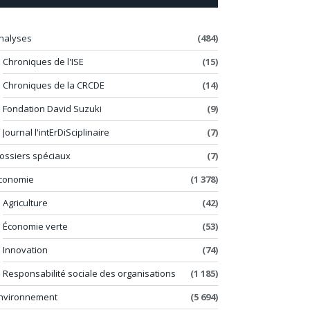
nalyses
(484)
Chroniques de l'ISE
(15)
Chroniques de la CRCDE
(14)
Fondation David Suzuki
(9)
Journal l'intErDiSciplinaire
(7)
ossiers spéciaux
(7)
conomie
(1 378)
Agriculture
(42)
Économie verte
(53)
Innovation
(74)
Responsabilité sociale des organisations
(1 185)
nvironnement
(5 694)