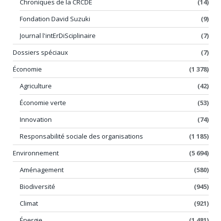
Chroniques de la CRCDE
(14)
Fondation David Suzuki
(9)
Journal l'intErDiSciplinaire
(7)
Dossiers spéciaux
(7)
Économie
(1 378)
Agriculture
(42)
Économie verte
(53)
Innovation
(74)
Responsabilité sociale des organisations
(1 185)
Environnement
(5 694)
Aménagement
(580)
Biodiversité
(945)
Climat
(921)
Énergie
(1 481)