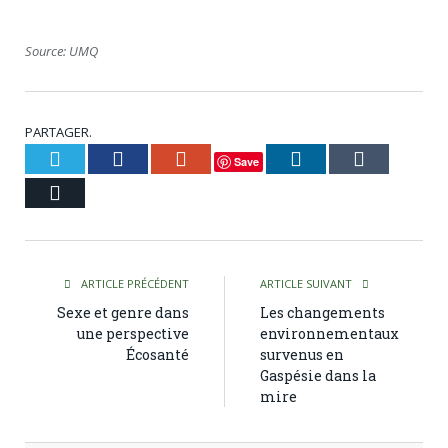
Source: UMQ
PARTAGER.
Twitter
Facebook
Google+
LinkedIn
Tumblr
Save
Courriel
ARTICLE PRÉCÉDENT
ARTICLE SUIVANT
Sexe et genre dans
Les changements
une perspective
environnementaux
Écosanté
survenus en
Gaspésie dans la
mire