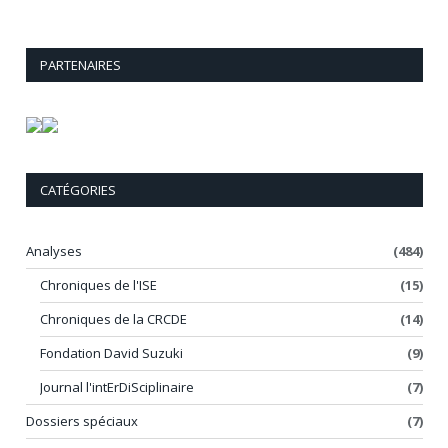
PARTENAIRES
CATÉGORIES
Analyses
(484)
Chroniques de l'ISE
(15)
Chroniques de la CRCDE
(14)
Fondation David Suzuki
(9)
Journal l'intErDiSciplinaire
(7)
Dossiers spéciaux
(7)