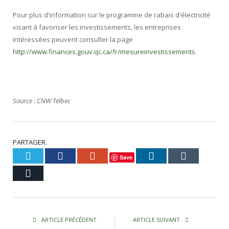
Pour plus d'information sur le programme de rabais d'électricité
visant à favoriser les investissements, les entreprises
intéressées peuvent consulter la page
http://www.finances.gouv.qc.ca/fr/mesureinvestissements
.
Source : CNW Telbec
PARTAGER.
Twitter
Facebook
Google+
LinkedIn
Tumblr
Save
Courriel
ARTICLE PRÉCÉDENT
ARTICLE SUIVANT