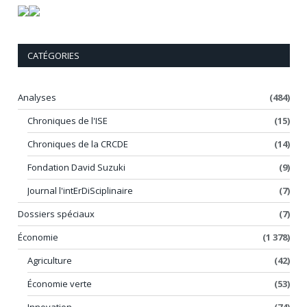
CATÉGORIES
Analyses
(484)
Chroniques de l'ISE
(15)
Chroniques de la CRCDE
(14)
Fondation David Suzuki
(9)
Journal l'intErDiSciplinaire
(7)
Dossiers spéciaux
(7)
Économie
(1 378)
Agriculture
(42)
Économie verte
(53)
Innovation
(74)