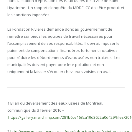
dans la station d’épuration des eaux usées de la ville de Saint-
Hyacinthe. Un rapport d’enquête du MDDELCC doit être produit et
les sanctions imposées.
La Fondation Rivières demande donc au gouvernement de
remettre sur pieds les équipes de travail nécessaires pour
l’accomplissement de ses responsabilités. Il devrait imposer le
paiement de compensations financières fortement incitatives
pour réduire les débordements d’eaux usées non traitées. Les
municipalités doivent payer pour leur pollution, et non
uniquement la laisser s’écouler chez leurs voisins en aval.
1 Bilan du déversement des eaux usées de Montréal,
communiqué du 3 février 2016 –
https://gallery.mailchimp.com/281b6ce163ca19d3652a0d429/files/
2
http://www.mamrot.gouv.qc.ca/pub/infrastructures/suivi_ouvrage