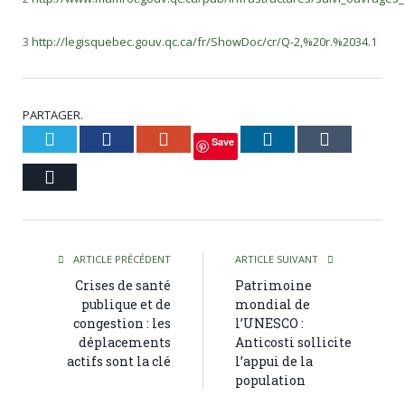
3
http://legisquebec.gouv.qc.ca/fr/ShowDoc/cr/Q-2,%20r.%2034.1
PARTAGER.
Twitter
Facebook
Google+
LinkedIn
Tumblr
Save
Courriel
ARTICLE PRÉCÉDENT
ARTICLE SUIVANT
Crises de santé
Patrimoine
publique et de
mondial de
congestion : les
l’UNESCO :
déplacements
Anticosti sollicite
actifs sont la clé
l’appui de la
population