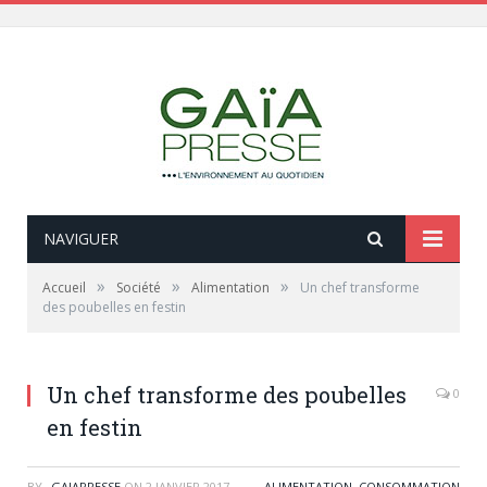
NAVIGUER
»
»
»
Accueil
Société
Alimentation
Un chef transforme
des poubelles en festin
Un chef transforme des poubelles
0
en festin
BY
_GAIAPRESSE
ON
2 JANVIER 2017
ALIMENTATION
,
CONSOMMATION