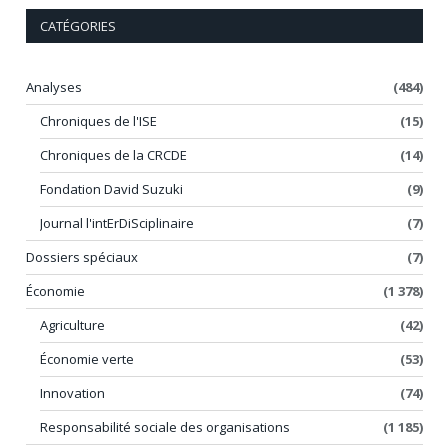
CATÉGORIES
Analyses
(484)
Chroniques de l'ISE
(15)
Chroniques de la CRCDE
(14)
Fondation David Suzuki
(9)
Journal l'intErDiSciplinaire
(7)
Dossiers spéciaux
(7)
Économie
(1 378)
Agriculture
(42)
Économie verte
(53)
Innovation
(74)
Responsabilité sociale des organisations
(1 185)