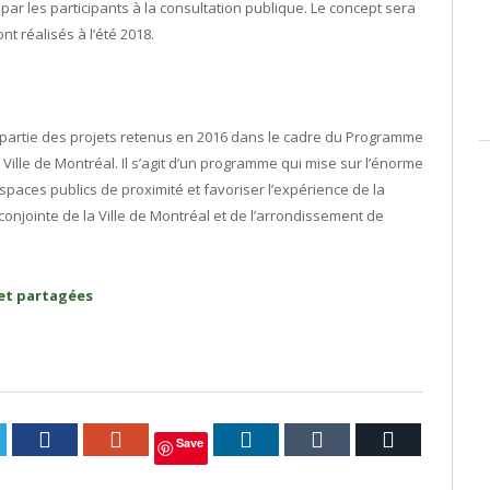
ar les participants à la consultation publique. Le concept sera
t réalisés à l’été 2018.
 partie des projets retenus en 2016 dans le cadre du Programme
Ville de Montréal. Il s’agit d’un programme qui mise sur l’énorme
spaces publics de proximité et favoriser l’expérience de la
conjointe de la Ville de Montréal et de l’arrondissement de
et partagées
itter
Facebook
Google+
LinkedIn
Tumblr
Courriel
Save