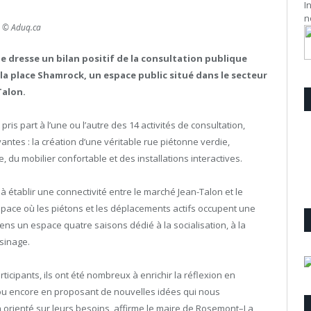
I
n
© Aduq.ca
 dresse un bilan positif de la consultation publique
a place Shamrock, un espace public situé dans le secteur
Talon.
ris part à l’une ou l’autre des 14 activités de consultation,
ntes : la création d’une véritable rue piétonne verdie,
 du mobilier confortable et des installations interactives.
à établir une connectivité entre le marché Jean-Talon et le
pace où les piétons et les déplacements actifs occupent une
yens un espace quatre saisons dédié à la socialisation, à la
sinage.
icipants, ils ont été nombreux à enrichir la réflexion en
s ou encore en proposant de nouvelles idées qui nous
on orienté sur leurs besoins, affirme le maire de Rosemont–La