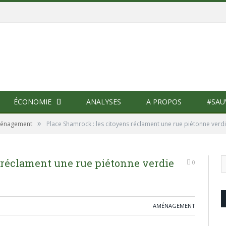
ÉCONOMIE
ANALYSES
A PROPOS
#SAU
»
énagement
Place Shamrock : les citoyens réclament une rue piétonne verd
 réclament une rue piétonne verdie
0
AMÉNAGEMENT