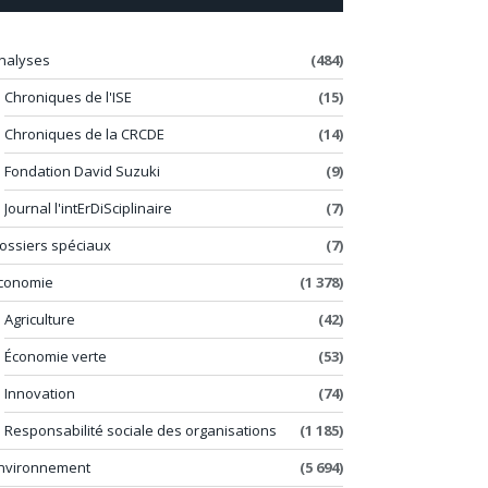
nalyses
(484)
Chroniques de l'ISE
(15)
Chroniques de la CRCDE
(14)
Fondation David Suzuki
(9)
Journal l'intErDiSciplinaire
(7)
ossiers spéciaux
(7)
conomie
(1 378)
Agriculture
(42)
Économie verte
(53)
Innovation
(74)
Responsabilité sociale des organisations
(1 185)
nvironnement
(5 694)