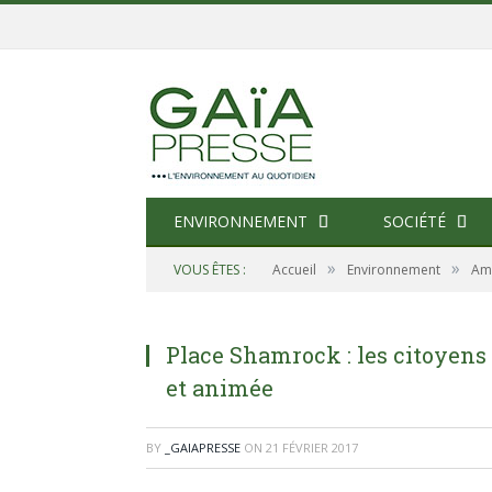
ENVIRONNEMENT
SOCIÉTÉ
»
»
VOUS ÊTES :
Accueil
Environnement
Am
Place Shamrock : les citoyens
et animée
BY
_GAIAPRESSE
ON
21 FÉVRIER 2017