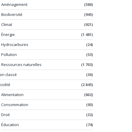
Aménagement
(580)
Biodiversité
(945)
Climat
(921)
Énergie
(1 481)
Hydrocarbures
(24)
Pollution
(53)
Ressources naturelles
(1 703)
on classé
(30)
ociété
(2 845)
Alimentation
(802)
Consommation
(93)
Droit
(32)
Éducation
(74)