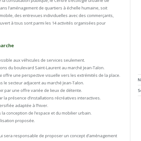
 la consultation publique, le Centre d’écologie urbaine de
ans l’aménagement de quartiers à échelle humaine, soit
n mobile, des entrevues individuelles avec des commerçants,
uvert à tous sont parmi les 14 activités organisées pour
marche
ssible aux véhicules de services seulement.
tons du boulevard Saint-Laurent au marché Jean-Talon.
offre une perspective visuelle vers les extrémités de la place.
N
ns le secteur adjacent au marché Jean-Talon.
S
r par une offre variée de lieux de détente.
ar la présence d’installations récréatives interactives.
ersifiée adaptée à l’hiver.
la conception de l’espace et du mobilier urbain.
ilisation proposée.
 qui sera responsable de proposer un concept d’aménagement