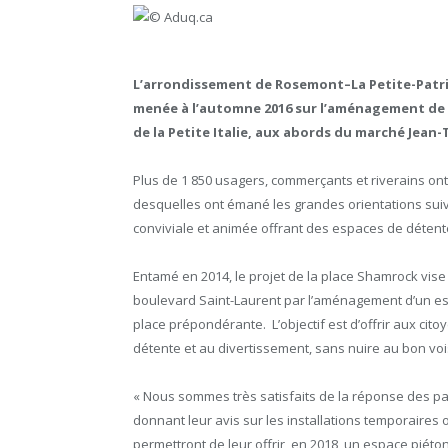
L’arrondissement de Rosemont–La Petite-Patrie
menée à l’automne 2016 sur l’aménagement de l
de la Petite Italie, aux abords du marché Jean-
Plus de 1 850 usagers, commerçants et riverains ont p
desquelles ont émané les grandes orientations suiva
conviviale et animée offrant des espaces de détente,
Entamé en 2014, le projet de la place Shamrock vise 
boulevard Saint-Laurent par l’aménagement d’un es
place prépondérante. L’objectif est d’offrir aux cito
détente et au divertissement, sans nuire au bon voi
« Nous sommes très satisfaits de la réponse des part
donnant leur avis sur les installations temporaire
permettront de leur offrir, en 2018, un espace piét