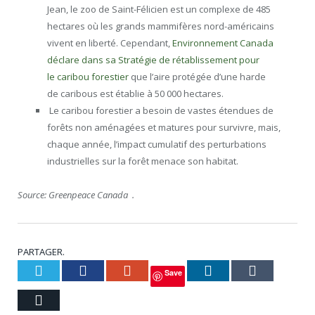
Jean, le zoo de Saint-Félicien est un complexe de 485
hectares où les grands mammifères nord-américains
vivent en liberté. Cependant,
Environnement Canada
déclare dans sa Stratégie de rétablissement pour
le caribou forestier
que l’aire protégée d’une harde
de caribous est établie à 50 000 hectares.
Le caribou forestier a besoin de vastes étendues de
forêts non aménagées et matures pour survivre, mais,
chaque année, l’impact cumulatif des perturbations
industrielles sur la forêt menace son habitat.
Source: Greenpeace Canada .
PARTAGER.
Twitter
Facebook
Google+
LinkedIn
Tumblr
Save
Courriel