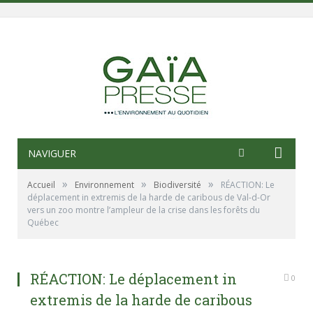
NAVIGUER
»
»
»
Accueil
Environnement
Biodiversité
RÉACTION: Le
déplacement in extremis de la harde de caribous de Val-d-Or
vers un zoo montre l’ampleur de la crise dans les forêts du
Québec
RÉACTION: Le déplacement in
0
extremis de la harde de caribous