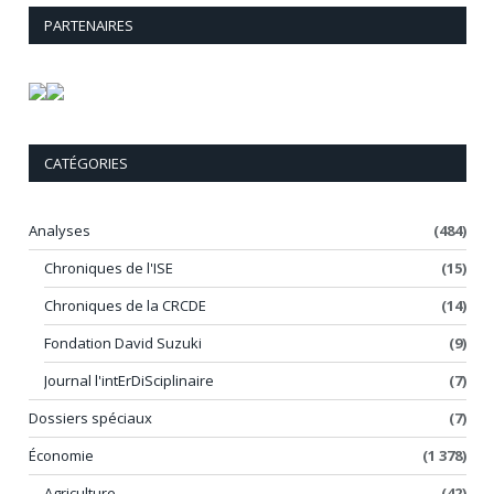
PARTENAIRES
CATÉGORIES
Analyses
(484)
Chroniques de l'ISE
(15)
Chroniques de la CRCDE
(14)
Fondation David Suzuki
(9)
Journal l'intErDiSciplinaire
(7)
Dossiers spéciaux
(7)
Économie
(1 378)
Agriculture
(42)