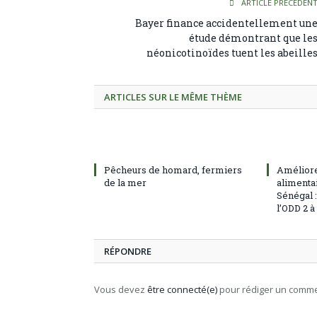
ARTICLE PRÉCÉDEN
Bayer finance accidentellement un
étude démontrant que le
néonicotinoïdes tuent les abeille
ARTICLES SUR LE MÊME THÈME
Pêcheurs de homard, fermiers
Améliore
de la mer
alimentai
Sénégal 
l’ODD 2 
RÉPONDRE
Vous devez
être connecté(e)
pour rédiger un comme