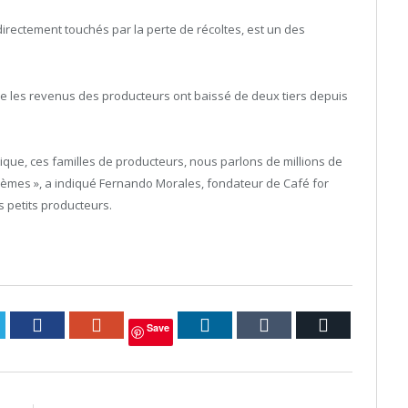
directement touchés par la perte de récoltes, est un des
que les revenus des producteurs ont baissé de deux tiers depuis
tique, ces familles de producteurs, nous parlons de millions de
lèmes », a indiqué Fernando Morales, fondateur de Café for
s petits producteurs.
itter
Facebook
Google+
LinkedIn
Tumblr
Courriel
Save