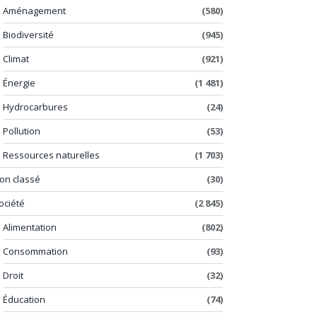
Aménagement
(580)
Biodiversité
(945)
Climat
(921)
Énergie
(1 481)
Hydrocarbures
(24)
Pollution
(53)
Ressources naturelles
(1 703)
on classé
(30)
ociété
(2 845)
Alimentation
(802)
Consommation
(93)
Droit
(32)
Éducation
(74)