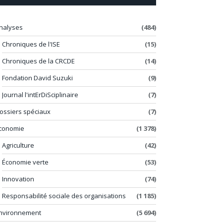
nalyses
(484)
Chroniques de l'ISE
(15)
Chroniques de la CRCDE
(14)
Fondation David Suzuki
(9)
Journal l'intErDiSciplinaire
(7)
ossiers spéciaux
(7)
conomie
(1 378)
Agriculture
(42)
Économie verte
(53)
Innovation
(74)
Responsabilité sociale des organisations
(1 185)
nvironnement
(5 694)