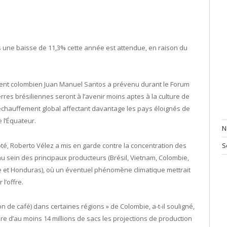
mais une baisse de 11,3% cette année est attendue, en raison du
dent colombien Juan Manuel Santos a prévenu durant le Forum
erres brésiliennes seront à l’avenir moins aptes à la culture de
réchauffement global affectant davantage les pays éloignés de
e l’Équateur.
N
té, Roberto Vélez a mis en garde contre la concentration des
S
au sein des principaux producteurs (Brésil, Vietnam, Colombie,
 et Honduras), où un éventuel phénomène climatique mettrait
l’offre.
on de café) dans certaines régions » de Colombie, a-t-il souligné,
re d’au moins 14 millions de sacs les projections de production