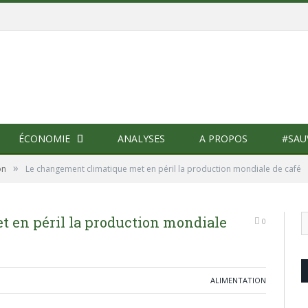
ÉCONOMIE
ANALYSES
A PROPOS
#SAU
»
on
Le changement climatique met en péril la production mondiale de café
 en péril la production mondiale
0
ALIMENTATION