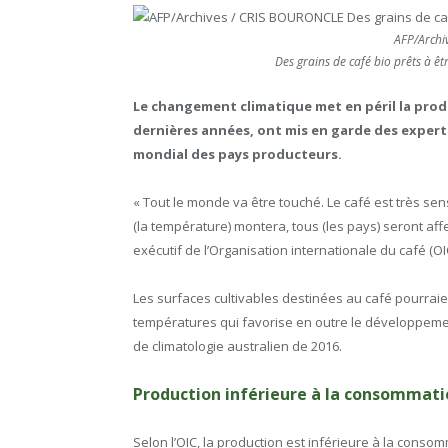
AFP/Archi
Des grains de café bio prêts à êt
Le changement climatique met en péril la pro
dernières années, ont mis en garde des expert
mondial des pays producteurs.
« Tout le monde va être touché. Le café est très se
(la température) montera, tous (les pays) seront affec
exécutif de l’Organisation internationale du café (OI
Les surfaces cultivables destinées au café pourraie
températures qui favorise en outre le développement
de climatologie australien de 2016.
Production inférieure à la consommati
Selon l’OIC, la production est inférieure à la cons