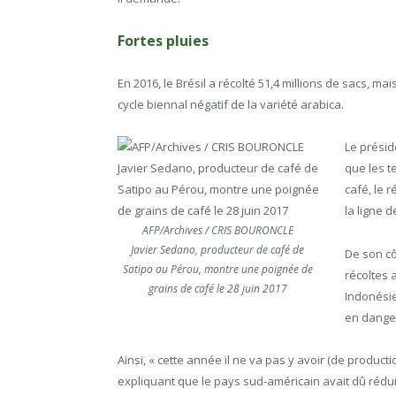
Fortes pluies
En 2016, le Brésil a récolté 51,4 millions de sacs, 
cycle biennal négatif de la variété arabica.
Le prési
que les t
café, le 
la ligne d
AFP/Archives / CRIS BOURONCLE
Javier Sedano, producteur de café de
De son cô
Satipo au Pérou, montre une poignée de
récoltes 
grains de café le 28 juin 2017
Indonésie
en danger 
Ainsi, « cette année il ne va pas y avoir (de producti
expliquant que le pays sud-américain avait dû rédui