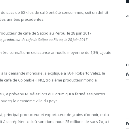
 de sacs de 60 kilos de café ont été consommés, soit un déficit
A
n des années précédentes.
, producteur de café de Satipo au Pérou, le 28 juin 2017
mière connaît une croissance annuelle moyenne de 1,3%, ajoute
D
 à la demande mondiale, a expliqué à l’AFP Roberto Vélez, le
É
de café de Colombie (FNC), troisième producteur mondial.
s », a prévenu M. Vélez lors du Forum qui a fermé ses portes
ouest), la deuxième ville du pays.
il, principal producteur et exportateur de grains d’or noir, qui a
it à se répéter, « d’où sortirions-nous 25 millions de sacs ? », a-t-
E