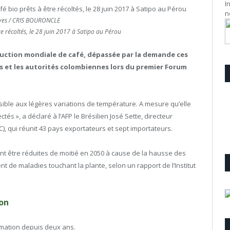
I
n
ves / CRIS BOURONCLE
re récoltés, le 28 juin 2017 à Satipo au Pérou
duction mondiale de café, dépassée par la demande ces
s et les autorités colombiennes lors du premier Forum
nsible aux légères variations de température. A mesure qu’elle
tés », a déclaré à l’AFP le Brésilien José Sette, directeur
C), qui réunit 43 pays exportateurs et sept importateurs.
nt être réduites de moitié en 2050 à cause de la hausse des
 de maladies touchant la plante, selon un rapport de l’Institut
on
ommation depuis deux ans.