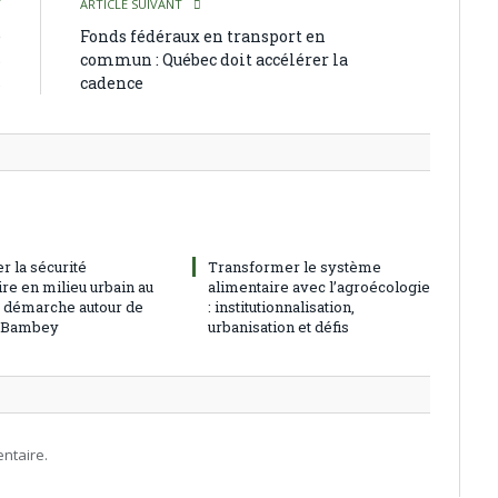
T
ARTICLE SUIVANT
e
Fonds fédéraux en transport en
s
commun : Québec doit accélérer la
s
cadence
r la sécurité
Transformer le système
re en milieu urbain au
alimentaire avec l’agroécologie
: démarche autour de
: institutionnalisation,
à Bambey
urbanisation et défis
ntaire.