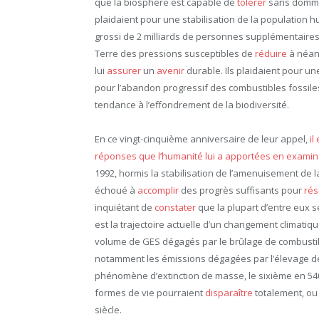
que la biosphère est capable de
tolérer
sans dommag
plaidaient pour une stabilisation de la population 
grossi de 2 milliards de personnes supplémentaires
Terre des pressions susceptibles de
réduire
à néant
lui
assurer
un
avenir
durable. Ils plaidaient pour un
pour l’abandon progressif des combustibles fossiles,
tendance à l’effondrement de la biodiversité.
En ce vingt-cinquième anniversaire de leur appel,
il
réponses que l’humanité lui a apportées en examin
1992, hormis la stabilisation de l’amenuisement de
échoué à
accomplir
des progrès suffisants pour
ré
inquiétant de
constater
que la plupart d’entre eux 
est la trajectoire actuelle d’un changement climati
volume de GES dégagés par le brûlage de combustible
notamment les émissions dégagées par l’élevage d
phénomène d’extinction de masse, le sixième en 54
formes de vie pourraient
disparaître
totalement, ou
siècle.