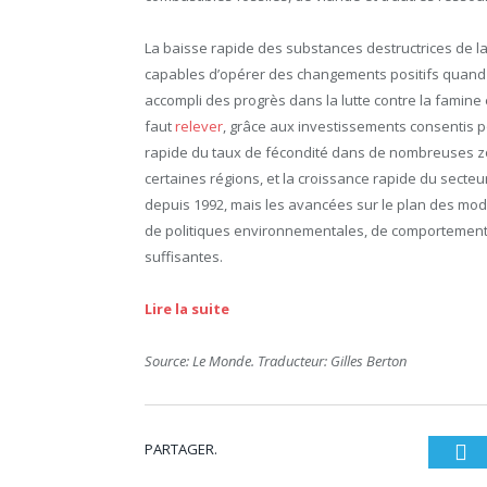
La baisse rapide des substances destructrices de l
capables d’opérer des changements positifs quand
accompli des progrès dans la lutte contre la famine 
faut
relever
, grâce aux investissements consentis p
rapide du taux de fécondité dans de nombreuses zo
certaines régions, et la croissance rapide du sect
depuis 1992, mais les avancées sur le plan des modif
de politiques environnementales, de comportement h
suffisantes.
Lire la suite
Source: Le Monde. Traducteur: Gilles Berton
PARTAGER.
Tw