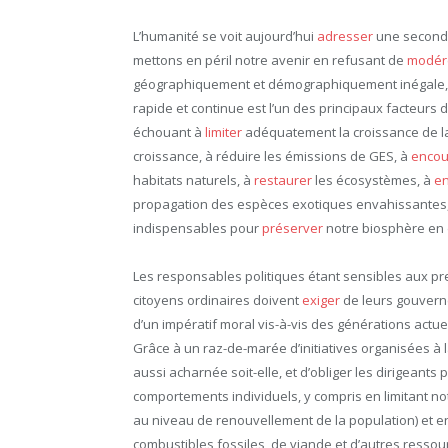
L’humanité se voit aujourd’hui
adresser
une seconde
mettons en péril notre avenir en refusant de
modér
géographiquement et démographiquement inégale,
rapide et continue est l’un des principaux facteur
échouant à
limiter
adéquatement la croissance de la
croissance, à réduire les émissions de GES, à
encou
habitats naturels, à
restaurer
les écosystèmes, à
en
propagation des espèces exotiques envahissantes,
indispensables pour
préserver
notre biosphère en 
Les responsables politiques étant sensibles aux pre
citoyens ordinaires doivent
exiger
de leurs gouverne
d’un impératif moral vis-à-vis des générations actue
Grâce à un raz-de-marée d’initiatives organisées à l
aussi acharnée soit-elle, et d’obliger les dirigeants 
comportements individuels, y compris en limitant not
au niveau de renouvellement de la population) et 
combustibles fossiles, de viande et d’autres ressou