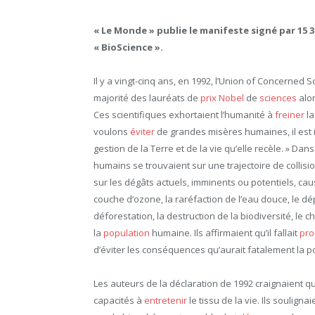
« Le Monde » publie le manifeste signé par 15 3
« BioScience ».
Il y a vingt-cinq ans, en 1992, l’Union of Concerned S
majorité des lauréats de
prix Nobel
de
sciences
alor
Ces scientifiques exhortaient l’humanité à
freiner
la
voulons
éviter
de grandes misères humaines, il est
gestion de la Terre et de la vie qu’elle recèle. » Da
humains se trouvaient sur une trajectoire de collis
sur les dégâts actuels, imminents ou potentiels, cau
couche d’ozone, la raréfaction de l’eau douce, le d
déforestation, la destruction de la biodiversité, le
la
population
humaine. Ils affirmaient qu’il fallait
pro
d’éviter les conséquences qu’aurait fatalement la 
Les auteurs de la déclaration de 1992 craignaient 
capacités à
entretenir
le tissu de la vie. Ils soulig