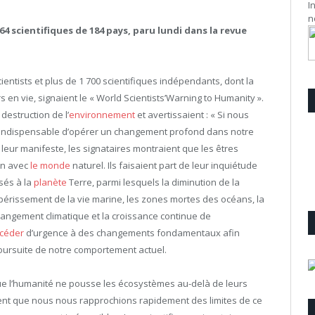
I
n
64 scientifiques de 184 pays, paru lundi dans la revue
cientists et plus de 1 700 scientifiques indépendants, dont la
s en vie, signaient le « World Scientists’Warning to Humanity ».
 destruction de l’
environnement
et avertissaient : « Si nous
 indispensable d’opérer un changement profond dans notre
ns leur manifeste, les signataires montraient que les êtres
ion avec
le monde
naturel. Ils faisaient part de leur inquiétude
sés à la
planète
Terre, parmi lesquels la diminution de la
épérissement de la vie marine, les zones mortes des océans, la
 changement climatique et la croissance continue de
céder
d’urgence à des changements fondamentaux afin
poursuite de notre comportement actuel.
que l’humanité ne pousse les écosystèmes au-delà de leurs
naient que nous nous rapprochions rapidement des limites de ce