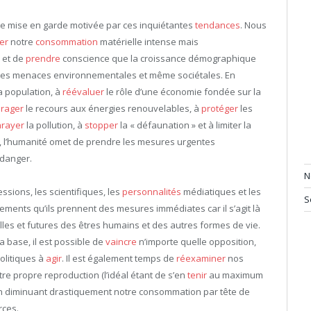
 mise en garde motivée par ces inquiétantes
tendances
. Nous
er
notre
consommation
matérielle intense mais
 et de
prendre
conscience que la croissance démographique
s des menaces environnementales et même sociétales. En
 population, à
réévaluer
le rôle d’une économie fondée sur la
rager
le recours aux énergies renouvelables, à
protéger
les
rayer
la pollution, à
stopper
la « défaunation » et à limiter la
 l’humanité omet de prendre les mesures urgentes
danger.
N
ssions, les scientifiques, les
personnalités
médiatiques et les
S
ments qu’ils prennent des mesures immédiates car il s’agit là
lles et futures des êtres humains et des autres formes de vie.
a base, il est possible de
vaincre
n’importe quelle opposition,
politiques à
agir
. Il est également temps de
réexaminer
nos
re propre reproduction (l’idéal étant de s’en
tenir
au maximum
en diminuant drastiquement notre consommation par tête de
rces.