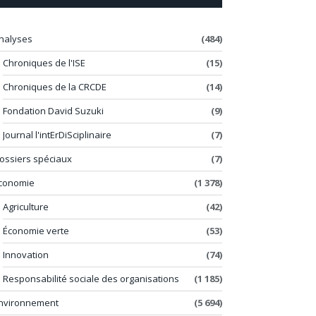
nalyses
(484)
Chroniques de l'ISE
(15)
Chroniques de la CRCDE
(14)
Fondation David Suzuki
(9)
Journal l'intErDiSciplinaire
(7)
ossiers spéciaux
(7)
conomie
(1 378)
Agriculture
(42)
Économie verte
(53)
Innovation
(74)
Responsabilité sociale des organisations
(1 185)
nvironnement
(5 694)