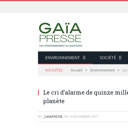
ENVIRONNEMENT
SOCIÉTÉ
»
»
VOUS ÊTES :
Accueil
Environnement
Le 
Le cri d’alarme de quinze mille
planète
BY
_GAIAPRESSE
ON
14 NOVEMBRE 2017