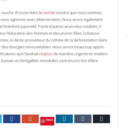
a couche d’ozone dans le
monde
montre que nous sommes
 nous agissons avec détermination. Nous avons également
et l’extrême pauvreté. Parmi d’autres avancées notables, il
our l’éducation des femmes et des jeunes filles, la baisse
nes, le déclin prometteur du rythme de la déforestation dans
eur des énergies renouvelables. Nous avons beaucoup appris
ications qu’il faudrait
réaliser
de manière urgente en matière
umain et d’inégalités mondiales sont encore loin d’être
itter
Facebook
Google+
LinkedIn
Tumblr
Courriel
Save