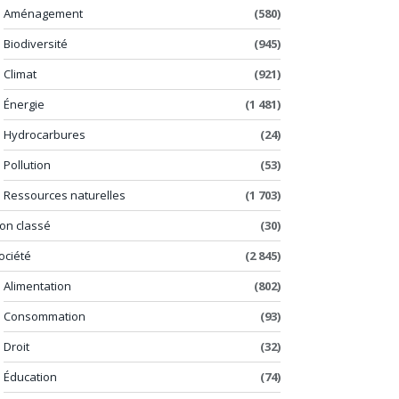
Aménagement
(580)
Biodiversité
(945)
Climat
(921)
Énergie
(1 481)
Hydrocarbures
(24)
Pollution
(53)
Ressources naturelles
(1 703)
on classé
(30)
ociété
(2 845)
Alimentation
(802)
Consommation
(93)
Droit
(32)
Éducation
(74)