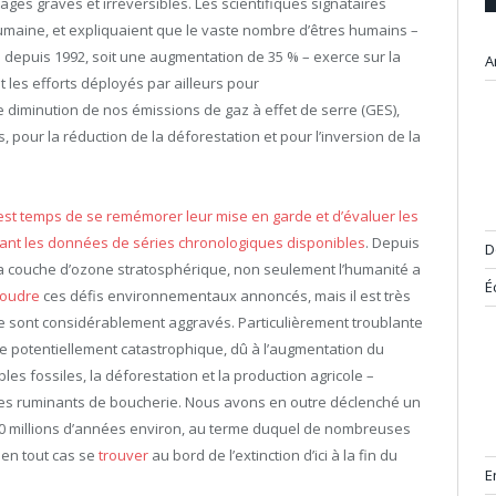
es graves et irréversibles. Les scientifiques signataires
humaine, et expliquaient que le vaste nombre d’êtres humains –
 depuis 1992, soit une augmentation de 35 % – exerce sur la
A
 les efforts déployés par ailleurs pour
e diminution de nos émissions de gaz à effet de serre (GES),
 pour la réduction de la déforestation et pour l’inversion de la
 est temps de se remémorer leur mise en garde et d’évaluer les
ant les données de séries chronologiques disponibles
. Depuis
D
 la couche d’ozone stratosphérique, non seulement l’humanité a
É
soudre
ces défis environnementaux annoncés, mais il est très
se sont considérablement aggravés. Particulièrement troublante
que potentiellement catastrophique, dû à l’augmentation du
s fossiles, la déforestation et la production agricole –
es ruminants de boucherie. Nous avons en outre déclenché un
0 millions d’années environ, au terme duquel de nombreuses
 en tout cas se
trouver
au bord de l’extinction d’ici à la fin du
E