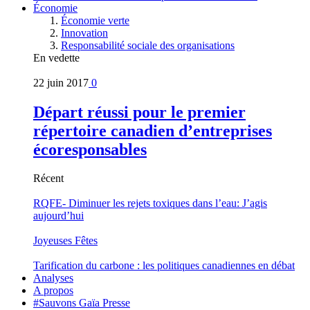
Économie
Économie verte
Innovation
Responsabilité sociale des organisations
En vedette
22 juin 2017
0
Départ réussi pour le premier
répertoire canadien d’entreprises
écoresponsables
Récent
RQFE- Diminuer les rejets toxiques dans l’eau: J’agis
aujourd’hui
Joyeuses Fêtes
Tarification du carbone : les politiques canadiennes en débat
Analyses
A propos
#Sauvons Gaïa Presse