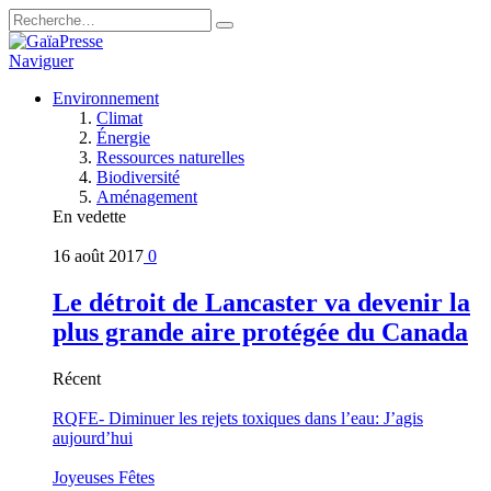
Naviguer
Environnement
Climat
Énergie
Ressources naturelles
Biodiversité
Aménagement
En vedette
16 août 2017
0
Le détroit de Lancaster va devenir la
plus grande aire protégée du Canada
Récent
RQFE- Diminuer les rejets toxiques dans l’eau: J’agis
aujourd’hui
Joyeuses Fêtes