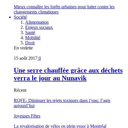
Mieux connaître les forêts urbaines pour lutter contre les
changements climatiques
Société
Alimentation
Enjeux sociaux
Santé
Mobilité
Droit
En vedette
15 août 2017
0
Une serre chauffée grâce aux déchets
verra le jour au Nunavik
Récent
RQFE- Diminuer les rejets toxiques dans l’eau: J’agis
aujourd’hui
Joyeuses Fêtes
La revalorisation de vélos en plein essor à Montréal