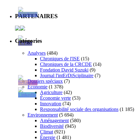
PARTENAIRES
Catégories
Analyses
(484)
Chroniques de l'ISE
(15)
Chroniques de la CRCDE
(14)
Fondation David Suzuki
(9)
Journal l'intErDiSciplinaire
(7)
Dossiers spéciaux
(7)
Économie
(1 378)
Agriculture
(42)
Économie verte
(53)
Innovation
(74)
Responsabilité sociale des organisations
(1 185)
Environnement
(5 694)
Aménagement
(580)
Biodiversité
(945)
Climat
(921)
Énergie
(1 481)