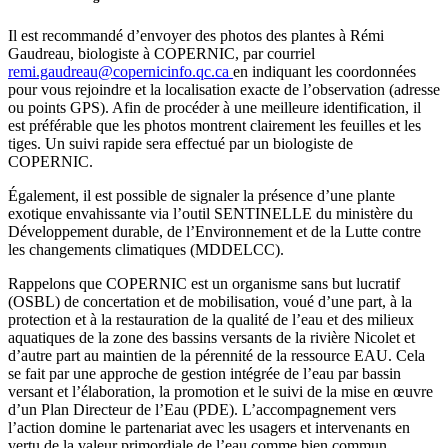
Il est recommandé d’envoyer des photos des plantes à Rémi
Gaudreau, biologiste à COPERNIC, par courriel
remi.gaudreau@copernicinfo.qc.ca
en indiquant les coordonnées
pour vous rejoindre et la localisation exacte de l’observation (adresse
ou points GPS). Afin de procéder à une meilleure identification, il
est préférable que les photos montrent clairement les feuilles et les
tiges. Un suivi rapide sera effectué par un biologiste de
COPERNIC.
Également, il est possible de signaler la présence d’une plante
exotique envahissante via l’outil SENTINELLE du ministère du
Développement durable, de l’Environnement et de la Lutte contre
les changements climatiques (MDDELCC).
Rappelons que COPERNIC est un organisme sans but lucratif
(OSBL) de concertation et de mobilisation, voué d’une part, à la
protection et à la restauration de la qualité de l’eau et des milieux
aquatiques de la zone des bassins versants de la rivière Nicolet et
d’autre part au maintien de la pérennité de la ressource EAU. Cela
se fait par une approche de gestion intégrée de l’eau par bassin
versant et l’élaboration, la promotion et le suivi de la mise en œuvre
d’un Plan Directeur de l’Eau (PDE). L’accompagnement vers
l’action domine le partenariat avec les usagers et intervenants en
vertu de la valeur primordiale de l’eau comme bien commun