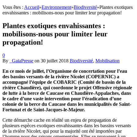
Vous êtes :
Accueil
»
Environnement
»
Biodiversité
»
Plantes exotiques
envahissantes : mobilisons-nous pour limiter leur propagation!
Plantes exotiques envahissantes :
mobilisons-nous pour limiter leur
propagation!
0
By
_GaiaPresse
on
30 juillet 2018
Biodiversité
,
Mobilisation
En ce mois de juillet, l’Organisme de concertation pour l’eau
des bassins versants de la rivière Nicolet (COPERNIC) a
accompagné l’équipe de COBARIC (Comité de bassin de la
rivière Chaudière), qui coordonne le projet Offensive régionale
de lutte à la berce de Caucase en Chaudière-Appalaches, dans
le cadre d’une vaste intervention pour l’éradication d’une
colonie de la berce du Caucase dans les municipalités de Saint-
Fortunat et de Saint-Jacques-le-Majeur.
Cette démarche cache en réalité un enjeu de propagation de
plusieurs espèces exotiques envahissantes dans les bassins versants
de la rivière Nicolet, qui pour la majorité ont été importées par
l’homme pour des raisons ornementales. Elles se propagent à un