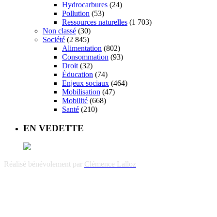
Hydrocarbures
(24)
Pollution
(53)
Ressources naturelles
(1 703)
Non classé
(30)
Société
(2 845)
Alimentation
(802)
Consommation
(93)
Droit
(32)
Éducation
(74)
Enjeux sociaux
(464)
Mobilisation
(47)
Mobilité
(668)
Santé
(210)
EN VEDETTE
Réalisé bénévolement par
Clémence Lalloz