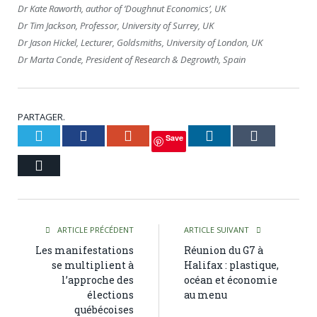
Dr Kate Raworth, author of ‘Doughnut Economics’, UK
Dr Tim Jackson, Professor, University of Surrey, UK
Dr Jason Hickel, Lecturer, Goldsmiths, University of London, UK
Dr Marta Conde, President of Research & Degrowth, Spain
PARTAGER.
Twitter
Facebook
Google+
LinkedIn
Tumblr
Save
Courriel
ARTICLE PRÉCÉDENT
ARTICLE SUIVANT
Les manifestations
Réunion du G7 à
se multiplient à
Halifax : plastique,
l’approche des
océan et économie
élections
au menu
québécoises