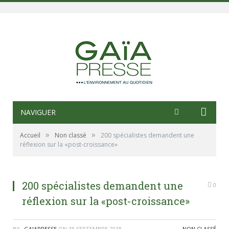
NAVIGUER
»
»
Accueil
Non classé
200 spécialistes demandent une
réflexion sur la «post-croissance»
200 spécialistes demandent une
0
réflexion sur la «post-croissance»
BY
_GAIAPRESSE
ON
18 SEPTEMBRE 2018
NON CLASSÉ