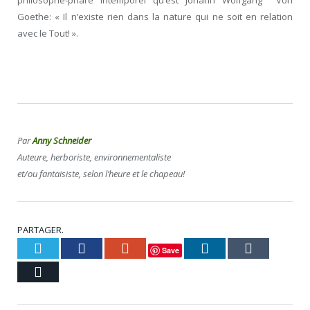
philosophe-phare intemporel qu’est Johann Wolfgang Von
Goethe: « Il n’existe rien dans la nature qui ne soit en relation
avec le Tout! ».
Par
Anny Schneider
Auteure, herboriste, environnementaliste
et/ou fantaisiste, selon l’heure et le chapeau!
PARTAGER.
Twitter
Facebook
Google+
LinkedIn
Tumblr
Save
Courriel