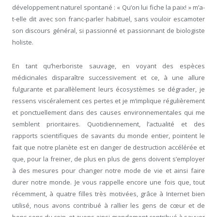
développement naturel spontané : « Qu’on lui fiche la paix! » m’a-
t-elle dit avec son franc-parler habituel, sans vouloir escamoter
son discours général, si passionné et passionnant de biologiste
holiste.
En tant qu’herboriste sauvage, en voyant des espèces
médicinales disparaître successivement et ce, à une allure
fulgurante et parallèlement leurs écosystèmes se dégrader, je
ressens viscéralement ces pertes et je m‘implique régulièrement
et ponctuellement dans des causes environnementales qui me
semblent prioritaires. Quotidiennement, l’actualité et des
rapports scientifiques de savants du monde entier, pointent le
fait que notre planète est en danger de destruction accélérée et
que, pour la freiner, de plus en plus de gens doivent s’employer
à des mesures pour changer notre mode de vie et ainsi faire
durer notre monde. Je vous rappelle encore une fois que, tout
récemment, à quatre filles très motivées, grâce à Internet bien
utilisé, nous avons contribué à rallier les gens de cœur et de
bons sens du coin, et avons ainsi grandement contribué à sauver