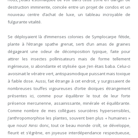
destruction imminente, coincée entre un projet de condos et un
nouveau centre d’achat de luxe, un tableau incroyable de
fulgurante vitalité.
Se déployaient là d’immenses colonies de Symplocarpe fétide,
plante à l’étrange spathe grenat, serti d’un amas de graines
dégageant une odeur de décomposition typique, faite pour
attirer les insectes pollinisateurs mais de forme tellement
ingénieuse, si abondante et stylisée que j’en étais baba. Celui-ci
avoisinait le vératre vert, antispasmodique puissant mais toxique
à faible dose. Aussi, fait étrange à cet endroit, y surgissaient de
nombreuses touffes vigoureuses d’ortie dioïques étrangement
présentes ici, comme pour équilibrer le tout de leur forte
présence mercurienne, assainissante, minérale et équilibrante.
Comme nombre de mes collègues sourcières hypersensibles,
j’anthropomorphise les plantes, souvent bien plus « humaines »
que nous! Ainsi donc, tout ce beau monde croît, se développe,
fleurit et s’égrène, en joyeuse interdépendance respectueuse,