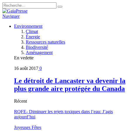
Naviguer
Environnement
Climat
Énergie
Ressources naturelles
Biodiversité
Aménagement
En vedette
16 août 2017
0
Le détroit de Lancaster va devenir la
plus grande aire protégée du Canada
Récent
RQFE- Diminuer les rejets toxiques dans l’eau: J’agis
aujourd’hui
Joyeuses Fêtes