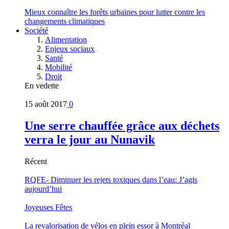
Mieux connaître les forêts urbaines pour lutter contre les
changements climatiques
Société
Alimentation
Enjeux sociaux
Santé
Mobilité
Droit
En vedette
15 août 2017
0
Une serre chauffée grâce aux déchets
verra le jour au Nunavik
Récent
RQFE- Diminuer les rejets toxiques dans l’eau: J’agis
aujourd’hui
Joyeuses Fêtes
La revalorisation de vélos en plein essor à Montréal