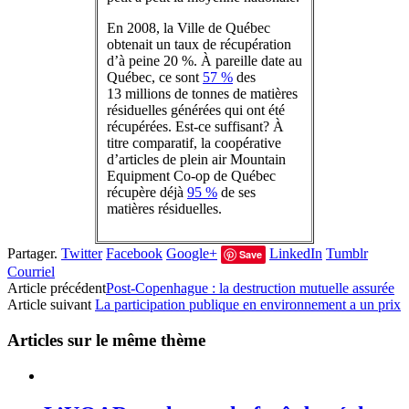
En 2008, la Ville de Québec
obtenait un taux de récupération
d’à peine 20 %. À pareille date au
Québec, ce sont
57 %
des
13 millions de tonnes de matières
résiduelles générées qui ont été
récupérées. Est-ce suffisant? À
titre comparatif, la coopérative
d’articles de plein air Mountain
Equipment Co-op de Québec
récupère déjà
95 %
de ses
matières résiduelles.
Partager.
Twitter
Facebook
Google+
LinkedIn
Tumblr
Save
Courriel
Article précédent
Post-Copenhague : la destruction mutuelle assurée
Article suivant
La participation publique en environnement a un prix
Articles sur le même thème