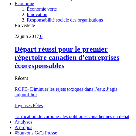
Économie
Économie verte
Innovation
Responsabilité sociale des organisations
En vedette
22 juin 2017
0
Départ réussi pour le premier
répertoire canadien d’entreprises
écoresponsables
Récent
RQFE- Diminuer les rejets toxiques dans l’eau: J’agis
aujourd’hui
Joyeuses Fêtes
Tarification du carbone : les politiques canadiennes en débat
Analyses
A propos
#Sauvons Gaïa Presse