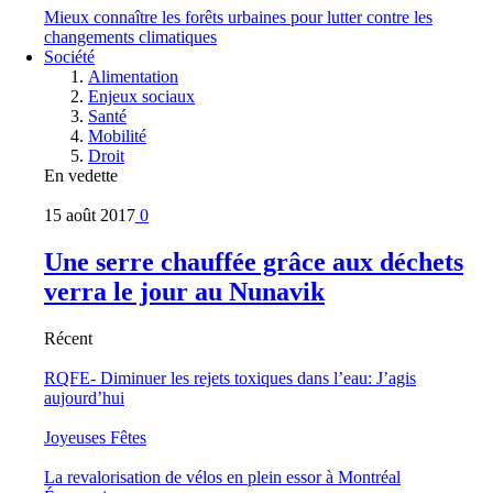
Mieux connaître les forêts urbaines pour lutter contre les
changements climatiques
Société
Alimentation
Enjeux sociaux
Santé
Mobilité
Droit
En vedette
15 août 2017
0
Une serre chauffée grâce aux déchets
verra le jour au Nunavik
Récent
RQFE- Diminuer les rejets toxiques dans l’eau: J’agis
aujourd’hui
Joyeuses Fêtes
La revalorisation de vélos en plein essor à Montréal