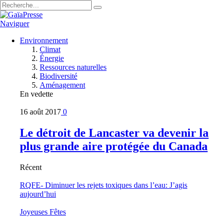
Naviguer
Environnement
Climat
Énergie
Ressources naturelles
Biodiversité
Aménagement
En vedette
16 août 2017
0
Le détroit de Lancaster va devenir la
plus grande aire protégée du Canada
Récent
RQFE- Diminuer les rejets toxiques dans l’eau: J’agis
aujourd’hui
Joyeuses Fêtes