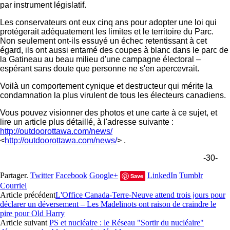
par instrument législatif.
Les conservateurs ont eux cinq ans pour adopter une loi qui
protégerait adéquatement les limites et le territoire du Parc.
Non seulement ont-ils essuyé un échec retentissant à cet
égard, ils ont aussi entamé des coupes à blanc dans le parc de
la Gatineau au beau milieu d'une campagne électoral –
espérant sans doute que personne ne s'en apercevrait.
Voilà un comportement cynique et destructeur qui mérite la
condamnation la plus virulent de tous les électeurs canadiens.
Vous pouvez visionner des photos et une carte à ce sujet, et
lire un article plus détaillé, à l'adresse suivante :
http://outdoorottawa.com/news/
<
http://outdoorottawa.com/news/
> .
-30-
Partager.
Twitter
Facebook
Google+
LinkedIn
Tumblr
Save
Courriel
Article précédent
L'Office Canada-Terre-Neuve attend trois jours pour
déclarer un déversement – Les Madelinots ont raison de craindre le
pire pour Old Harry
Article suivant
PS et nucléaire : le Réseau "Sortir du nucléaire"