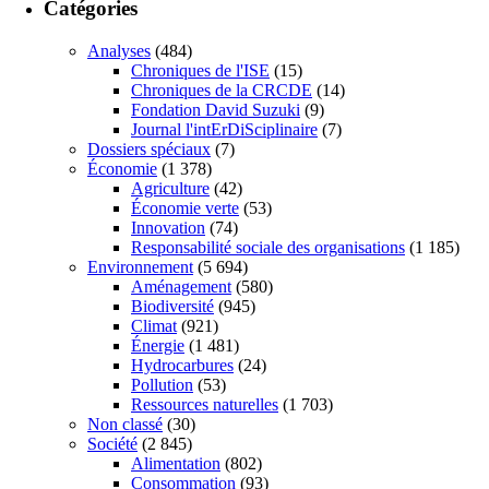
Catégories
Analyses
(484)
Chroniques de l'ISE
(15)
Chroniques de la CRCDE
(14)
Fondation David Suzuki
(9)
Journal l'intErDiSciplinaire
(7)
Dossiers spéciaux
(7)
Économie
(1 378)
Agriculture
(42)
Économie verte
(53)
Innovation
(74)
Responsabilité sociale des organisations
(1 185)
Environnement
(5 694)
Aménagement
(580)
Biodiversité
(945)
Climat
(921)
Énergie
(1 481)
Hydrocarbures
(24)
Pollution
(53)
Ressources naturelles
(1 703)
Non classé
(30)
Société
(2 845)
Alimentation
(802)
Consommation
(93)