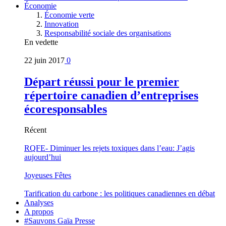
Économie
Économie verte
Innovation
Responsabilité sociale des organisations
En vedette
22 juin 2017
0
Départ réussi pour le premier
répertoire canadien d’entreprises
écoresponsables
Récent
RQFE- Diminuer les rejets toxiques dans l’eau: J’agis
aujourd’hui
Joyeuses Fêtes
Tarification du carbone : les politiques canadiennes en débat
Analyses
A propos
#Sauvons Gaïa Presse