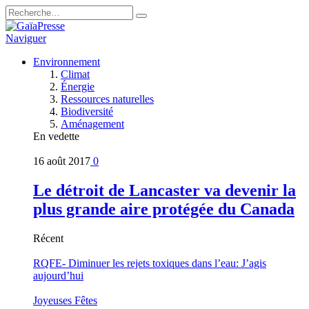
Naviguer
Environnement
Climat
Énergie
Ressources naturelles
Biodiversité
Aménagement
En vedette
16 août 2017
0
Le détroit de Lancaster va devenir la
plus grande aire protégée du Canada
Récent
RQFE- Diminuer les rejets toxiques dans l’eau: J’agis
aujourd’hui
Joyeuses Fêtes