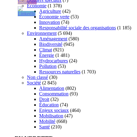
Dossiers spéciaux
(7)
Économie
(1 378)
Agriculture
(42)
Économie verte
(53)
Innovation
(74)
Responsabilité sociale des organisations
(1 185)
Environnement
(5 694)
Aménagement
(580)
Biodiversité
(945)
Climat
(921)
Énergie
(1 481)
Hydrocarbures
(24)
Pollution
(53)
Ressources naturelles
(1 703)
Non classé
(30)
Société
(2 845)
Alimentation
(802)
Consommation
(93)
Droit
(32)
Éducation
(74)
Enjeux sociaux
(464)
Mobilisation
(47)
Mobilité
(668)
Santé
(210)