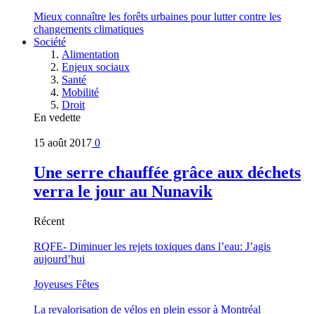
Mieux connaître les forêts urbaines pour lutter contre les
changements climatiques
Société
Alimentation
Enjeux sociaux
Santé
Mobilité
Droit
En vedette
15 août 2017
0
Une serre chauffée grâce aux déchets
verra le jour au Nunavik
Récent
RQFE- Diminuer les rejets toxiques dans l’eau: J’agis
aujourd’hui
Joyeuses Fêtes
La revalorisation de vélos en plein essor à Montréal