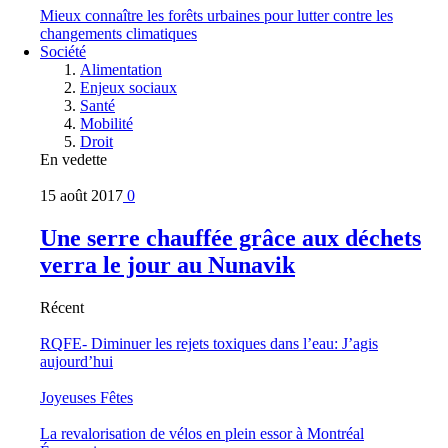
Mieux connaître les forêts urbaines pour lutter contre les
changements climatiques
Société
Alimentation
Enjeux sociaux
Santé
Mobilité
Droit
En vedette
15 août 2017
0
Une serre chauffée grâce aux déchets
verra le jour au Nunavik
Récent
RQFE- Diminuer les rejets toxiques dans l’eau: J’agis
aujourd’hui
Joyeuses Fêtes
La revalorisation de vélos en plein essor à Montréal