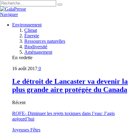
Naviguer
Environnement
Climat
Énergie
Ressources naturelles
Biodiversité
Aménagement
En vedette
16 août 2017
0
Le détroit de Lancaster va devenir la
plus grande aire protégée du Canada
Récent
RQFE- Diminuer les rejets toxiques dans l’eau: J’agis
aujourd’hui
Joyeuses Fêtes