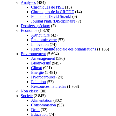
Analyses
(484)
Chroniques de l'ISE
(15)
Chroniques de la CRCDE
(14)
Fondation David Suzuki
(9)
Journal l'intErDiSciplinaire
(7)
Dossiers spéciaux
(7)
Économie
(1 378)
Agriculture
(42)
Économie verte
(53)
Innovation
(74)
Responsabilité sociale des organisations
(1 185)
Environnement
(5 694)
Aménagement
(580)
Biodiversité
(945)
Climat
(921)
Énergie
(1 481)
Hydrocarbures
(24)
Pollution
(53)
Ressources naturelles
(1 703)
Non classé
(30)
Société
(2 845)
Alimentation
(802)
Consommation
(93)
Droit
(32)
Éducation
(74)