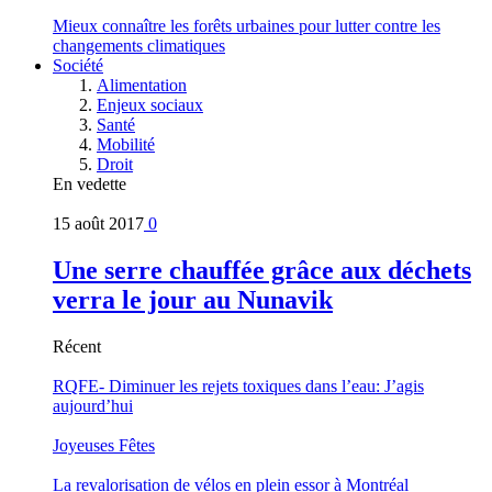
Mieux connaître les forêts urbaines pour lutter contre les
changements climatiques
Société
Alimentation
Enjeux sociaux
Santé
Mobilité
Droit
En vedette
15 août 2017
0
Une serre chauffée grâce aux déchets
verra le jour au Nunavik
Récent
RQFE- Diminuer les rejets toxiques dans l’eau: J’agis
aujourd’hui
Joyeuses Fêtes
La revalorisation de vélos en plein essor à Montréal