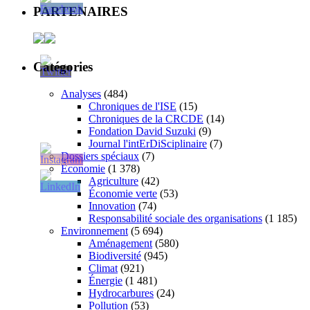
PARTENAIRES
Catégories
Analyses
(484)
Chroniques de l'ISE
(15)
Chroniques de la CRCDE
(14)
Fondation David Suzuki
(9)
Journal l'intErDiSciplinaire
(7)
Dossiers spéciaux
(7)
Économie
(1 378)
Agriculture
(42)
Économie verte
(53)
Innovation
(74)
Responsabilité sociale des organisations
(1 185)
Environnement
(5 694)
Aménagement
(580)
Biodiversité
(945)
Climat
(921)
Énergie
(1 481)
Hydrocarbures
(24)
Pollution
(53)