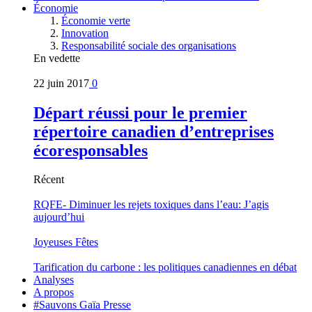
Économie
Économie verte
Innovation
Responsabilité sociale des organisations
En vedette
22 juin 2017
0
Départ réussi pour le premier
répertoire canadien d’entreprises
écoresponsables
Récent
RQFE- Diminuer les rejets toxiques dans l’eau: J’agis
aujourd’hui
Joyeuses Fêtes
Tarification du carbone : les politiques canadiennes en débat
Analyses
A propos
#Sauvons Gaïa Presse