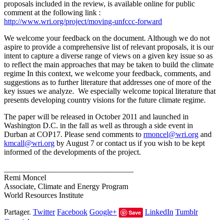
proposals included in the review, is available online for public
comment at the following link :
http://www.wri.org/project/moving-unfccc-forward
We welcome your feedback on the document. Although we do not
aspire to provide a comprehensive list of relevant proposals, it is our
intent to capture a diverse range of views on a given key issue so as
to reflect the main approaches that may be taken to build the climate
regime In this context, we welcome your feedback, comments, and
suggestions as to further literature that addresses one of more of the
key issues we analyze. We especially welcome topical literature that
presents developing country visions for the future climate regime.
The paper will be released in October 2011 and launched in
Washington D.C. in the fall as well as through a side event in
Durban at COP17. Please send comments to
rmoncel@wri.org
and
kmcall@wri.org
by August 7 or contact us if you wish to be kept
informed of the developments of the project.
_________________________________
Remi Moncel
Associate, Climate and Energy Program
World Resources Institute
Partager.
Twitter
Facebook
Google+
LinkedIn
Tumblr
Save