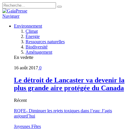
Naviguer
Environnement
Climat
Énergie
Ressources naturelles
Biodiversité
Aménagement
En vedette
16 août 2017
0
Le détroit de Lancaster va devenir la
plus grande aire protégée du Canada
Récent
RQFE- Diminuer les rejets toxiques dans l’eau: J’agis
aujourd’hui
Joyeuses Fêtes