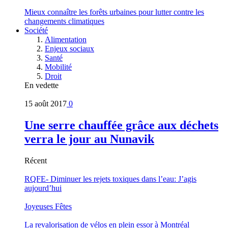
Mieux connaître les forêts urbaines pour lutter contre les
changements climatiques
Société
Alimentation
Enjeux sociaux
Santé
Mobilité
Droit
En vedette
15 août 2017
0
Une serre chauffée grâce aux déchets
verra le jour au Nunavik
Récent
RQFE- Diminuer les rejets toxiques dans l’eau: J’agis
aujourd’hui
Joyeuses Fêtes
La revalorisation de vélos en plein essor à Montréal