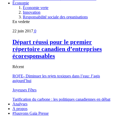
Économie
Économie verte
Innovation
Responsabilité sociale des organisations
En vedette
22 juin 2017
0
Départ réussi pour le premier
répertoire canadien d’entreprises
écoresponsables
Récent
RQFE- Diminuer les rejets toxiques dans l’eau: J’agis
aujourd’hui
Joyeuses Fêtes
Tarification du carbone : les politiques canadiennes en débat
Analyses
A propos
#Sauvons Gaïa Presse