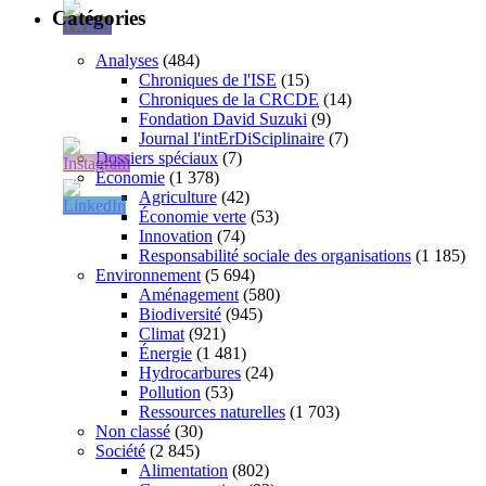
Catégories
Analyses
(484)
Chroniques de l'ISE
(15)
Chroniques de la CRCDE
(14)
Fondation David Suzuki
(9)
Journal l'intErDiSciplinaire
(7)
Dossiers spéciaux
(7)
Économie
(1 378)
Agriculture
(42)
Économie verte
(53)
Innovation
(74)
Responsabilité sociale des organisations
(1 185)
Environnement
(5 694)
Aménagement
(580)
Biodiversité
(945)
Climat
(921)
Énergie
(1 481)
Hydrocarbures
(24)
Pollution
(53)
Ressources naturelles
(1 703)
Non classé
(30)
Société
(2 845)
Alimentation
(802)