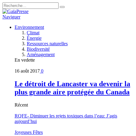
Naviguer
Environnement
Climat
Énergie
Ressources naturelles
Biodiversité
Aménagement
En vedette
16 août 2017
0
Le détroit de Lancaster va devenir la
plus grande aire protégée du Canada
Récent
RQFE- Diminuer les rejets toxiques dans l’eau: J’agis
aujourd’hui
Joyeuses Fêtes