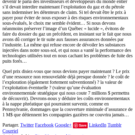
devenir le paria des investisseurs et développeurs du monde entier
s’il devait interdire maintenant l’exploitation du gaz et du pétrole
sans indemniser les détenteurs de claim. Si tel devait être le prix à
payer pour éviter de nous exposer à des risques environnementaux
sous-évalués, le choix me semble évident… Si nous devons
néanmoins préserver l’image d’un Québec « lucide », évitons de
faire du dossier du gaz un précédent, en insistant sur le fait que nous
avons dû corriger le tir suite aux fausses assurances données par
l’industrie. La même qui refuse encore de dévoiler les substances
injectées dans notre sous-sol, et qui nous a vanté la performance des
technologies utilisées tout en nous cachant les problèmes de fuite des
puits forés…
Quel prix disiez-vous que nous devions payer maintenant ? Le prix
d’une ressource non renouvelable déjà presque donnée ? le coût de
l’exploration (également fortement subventionné) ? la valeur de
l’exploitation éventuelle ? (valeur qu’une évaluation
environnementale stratégique qui nous coute 7 millions $ permettra
de découvrir). Devrons-nous y déduire les coûts environnementaux
à la nappe phréatique qui pourraient survenir, comme en
Pennsylvanie, dommages que la couverture minimale d’assurance de
1 M$ que détiennent les compagnies gazières ne couvrira jamais…
Partager.
Twitter
Facebook
Google+
LinkedIn
Tumblr
Save
Courriel