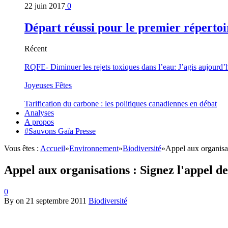
22 juin 2017
0
Départ réussi pour le premier répertoi
Récent
RQFE- Diminuer les rejets toxiques dans l’eau: J’agis aujourd’
Joyeuses Fêtes
Tarification du carbone : les politiques canadiennes en débat
Analyses
A propos
#Sauvons Gaïa Presse
Vous êtes :
Accueil
»
Environnement
»
Biodiversité
»
Appel aux organisat
Appel aux organisations : Signez l'appel d
0
By
on
21 septembre 2011
Biodiversité