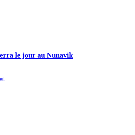
erra le jour au Nunavik
hui