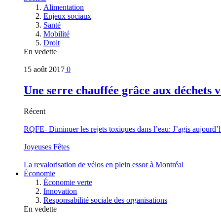
Alimentation
Enjeux sociaux
Santé
Mobilité
Droit
En vedette
15 août 2017
0
Une serre chauffée grâce aux déchets v
Récent
RQFE- Diminuer les rejets toxiques dans l’eau: J’agis aujourd’
Joyeuses Fêtes
La revalorisation de vélos en plein essor à Montréal
Économie
Économie verte
Innovation
Responsabilité sociale des organisations
En vedette