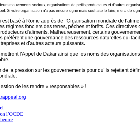
urs mouvements sociaux, organisations de petits producteurs et d'autres organisatio
l. Si votre organisation n'a pas encore signé mais souhaite le faire, merci de sign
est basé à Rome auprès de l'Organisation mondiale de l'alimenta
 régimes fonciers des terres, pêches et forêts. Ces directives de
t producteurs d'aliments. Malheureusement, certains gouvernements
ts préfèrent une gouvernance des ressources naturelles qui faci
reprises et d'autres acteurs puissants.
mettront l'Appel de Dakar ainsi que les noms des organisation
obre.
r de la pression sur les gouvernements pour qu'ils rejettent déf
ondiale.
uestion de les rendre « responsables » !
arappeal.org
el
selon l’OCDE
 beurre