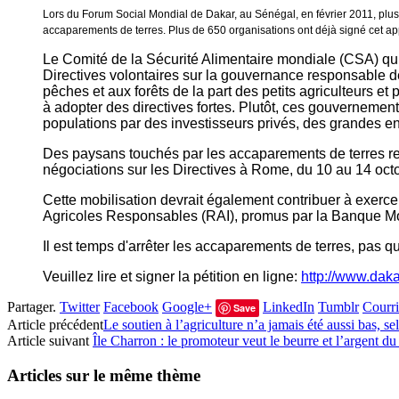
Lors du Forum Social Mondial de Dakar, au Sénégal, en février 2011, plusie
accaparements de terres. Plus de 650 organisations ont déjà signé cet appe
Le Comité de la Sécurité Alimentaire mondiale (CSA) qui 
Directives volontaires sur la gouvernance responsable des
pêches et aux forêts de la part des petits agriculteurs e
à adopter des directives fortes. Plutôt, ces gouvernemen
populations par des investisseurs privés, des grandes ent
Des paysans touchés par les accaparements de terres re
négociations sur les Directives à Rome, du 10 au 14 oct
Cette mobilisation devrait également contribuer à exerce
Agricoles Responsables (RAI), promus par la Banque M
Il est temps d'arrêter les accaparements de terres, pas q
Veuillez lire et signer la pétition en ligne:
http://www.dak
Partager.
Twitter
Facebook
Google+
LinkedIn
Tumblr
Courri
Save
Article précédent
Le soutien à l’agriculture n’a jamais été aussi bas, 
Article suivant
Île Charron : le promoteur veut le beurre et l’argent du
Articles sur le même thème