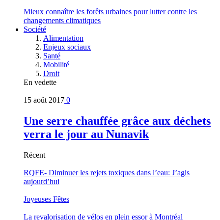
Mieux connaître les forêts urbaines pour lutter contre les
changements climatiques
Société
Alimentation
Enjeux sociaux
Santé
Mobilité
Droit
En vedette
15 août 2017
0
Une serre chauffée grâce aux déchets
verra le jour au Nunavik
Récent
RQFE- Diminuer les rejets toxiques dans l’eau: J’agis
aujourd’hui
Joyeuses Fêtes
La revalorisation de vélos en plein essor à Montréal