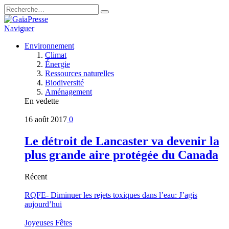
Naviguer
Environnement
Climat
Énergie
Ressources naturelles
Biodiversité
Aménagement
En vedette
16 août 2017
0
Le détroit de Lancaster va devenir la
plus grande aire protégée du Canada
Récent
RQFE- Diminuer les rejets toxiques dans l’eau: J’agis
aujourd’hui
Joyeuses Fêtes