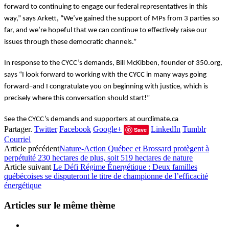
forward to continuing to engage our federal representatives in this
way,” says Arkett, “We’ve gained the support of MPs from 3 parties so
far, and we’re hopeful that we can continue to effectively raise our
issues through these democratic channels.”
In response to the CYCC’s demands, Bill McKibben, founder of 350.org,
says “I look forward to working with the CYCC in many ways going
forward–and I congratulate you on beginning with justice, which is
precisely where this conversation should start!”
See the CYCC’s demands and supporters at ourclimate.ca
Partager.
Twitter
Facebook
Google+
LinkedIn
Tumblr
Save
Courriel
Article précédent
Nature-Action Québec et Brossard protègent à
perpétuité 230 hectares de plus, soit 519 hectares de nature
Article suivant
Le Défi Régime Énergétique : Deux familles
québécoises se disputeront le titre de championne de l’efficacité
énergétique
Articles sur le même thème