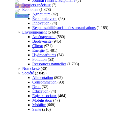
Journal l'intErDiSciplinaire
(7)
Dossiers spéciaux
(7)
Économie
(1 378)
Agriculture
(42)
Économie verte
(53)
Innovation
(74)
Responsabilité sociale des organisations
(1 185)
Environnement
(5 694)
Aménagement
(580)
Biodiversité
(945)
Climat
(921)
Énergie
(1 481)
Hydrocarbures
(24)
Pollution
(53)
Ressources naturelles
(1 703)
Non classé
(30)
Société
(2 845)
Alimentation
(802)
Consommation
(93)
Droit
(32)
Éducation
(74)
Enjeux sociaux
(464)
Mobilisation
(47)
Mobilité
(668)
Santé
(210)