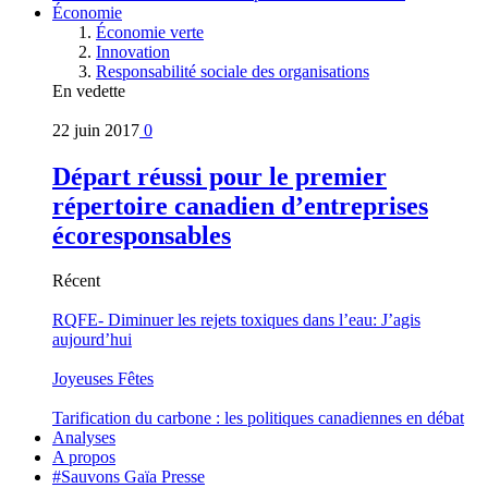
Économie
Économie verte
Innovation
Responsabilité sociale des organisations
En vedette
22 juin 2017
0
Départ réussi pour le premier
répertoire canadien d’entreprises
écoresponsables
Récent
RQFE- Diminuer les rejets toxiques dans l’eau: J’agis
aujourd’hui
Joyeuses Fêtes
Tarification du carbone : les politiques canadiennes en débat
Analyses
A propos
#Sauvons Gaïa Presse