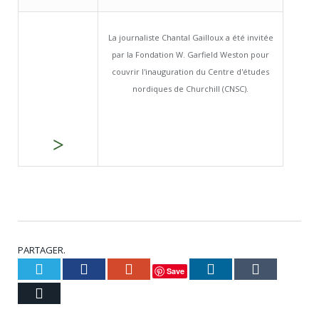
La journaliste Chantal Gailloux a été invitée
par la Fondation W. Garfield Weston pour
couvrir l'inauguration du Centre d'études
nordiques de Churchill (CNSC).
>
PARTAGER.
Twitter
Facebook
Google+
LinkedIn
Tumblr
Save
Courriel