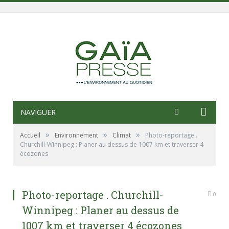
NAVIGUER
»
»
»
Accueil
Environnement
Climat
Photo-reportage .
Churchill-Winnipeg : Planer au dessus de 1007 km et traverser 4
écozones
Photo-reportage . Churchill-
0
Winnipeg : Planer au dessus de
1007 km et traverser 4 écozones