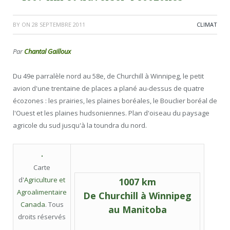
BY
ON
28 SEPTEMBRE 2011
CLIMAT
Par
Chantal Gailloux
Du 49e parralèle nord au 58e, de Churchill à Winnipeg, le petit
avion d'une trentaine de places a plané au-dessus de quatre
écozones : les prairies, les plaines boréales, le Bouclier boréal de
l'Ouest et les plaines hudsoniennes. Plan d'oiseau du paysage
agricole du sud jusqu'à la toundra du nord.
Carte
d'
Agriculture et
1007 km
Agroalimentaire
De Churchill à Winnipeg
Canada
. Tous
au Manitoba
droits réservés