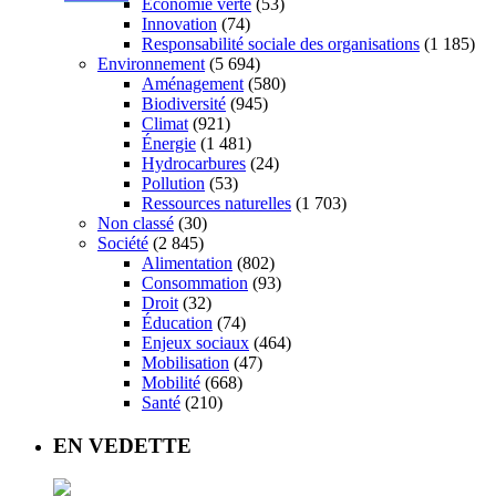
Économie verte
(53)
Innovation
(74)
Responsabilité sociale des organisations
(1 185)
Environnement
(5 694)
Aménagement
(580)
Biodiversité
(945)
Climat
(921)
Énergie
(1 481)
Hydrocarbures
(24)
Pollution
(53)
Ressources naturelles
(1 703)
Non classé
(30)
Société
(2 845)
Alimentation
(802)
Consommation
(93)
Droit
(32)
Éducation
(74)
Enjeux sociaux
(464)
Mobilisation
(47)
Mobilité
(668)
Santé
(210)
EN VEDETTE