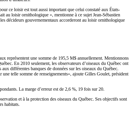
r ce loisir est tout aussi important que celui constaté aux États-
it au loisir ornithologique », mentionne à ce sujet Jean-Sébastien
es décideurs gouvernementaux accorderont au loisir ornithologique
oiseaux représentent une somme de 195,5 M$ annuellement. Mentionnons
au Québec. En 2010 seulement, les observateurs d’oiseaux du Québec ont
ées aux différentes banques de données sur les oiseaux du Québec.
ir une telle somme de renseignements», ajoute Gilles Goulet, président
épondants. La marge d’erreur est de 2,6 %, 19 fois sur 20.
servation et à la protection des oiseaux du Québec. Ses objectifs sont
rs habitats.