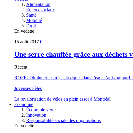
Alimentation
Enjeux sociaux
Santé
Mobilité
Droit
En vedette
15 août 2017
0
Une serre chauffée grâce aux déchets v
Récent
RQFE- Diminuer les rejets toxiques dans l’eau: J’agis aujourd’
Joyeuses Fêtes
La revalorisation de vélos en plein essor à Montréal
Économie
Économie verte
Innovation
Responsabilité sociale des organisations
En vedette