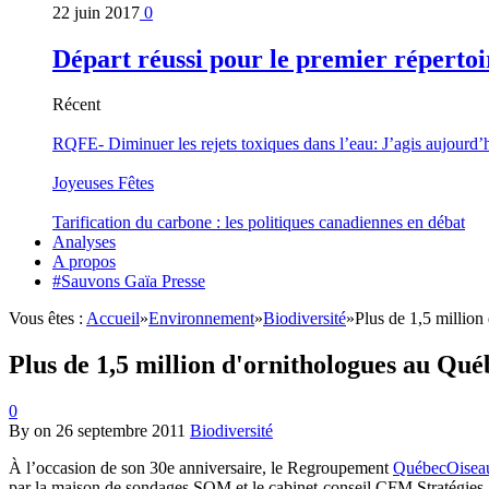
22 juin 2017
0
Départ réussi pour le premier répertoi
Récent
RQFE- Diminuer les rejets toxiques dans l’eau: J’agis aujourd’
Joyeuses Fêtes
Tarification du carbone : les politiques canadiennes en débat
Analyses
A propos
#Sauvons Gaïa Presse
Vous êtes :
Accueil
»
Environnement
»
Biodiversité
»
Plus de 1,5 million
Plus de 1,5 million d'ornithologues au Qué
0
By
on
26 septembre 2011
Biodiversité
À l’occasion de son 30e anniversaire, le Regroupement
QuébecOisea
par la maison de sondages SOM et le cabinet-conseil CFM Stratégies, 