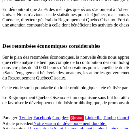
En démontrant que 22 % des ménages québécois s’adonnent à l’observati
Unis. « Nous n’avions pas de statistiques pour le Québec, mais nous s
Guénette, directeur général du Regroupement QuébecOiseaux. Fort de
une attention comparable à celle dont bénéficient les activités de chas
Des retombées économiques considérables
Sur le plan des retombées économiques, la nouvelle étude nous appre
que cette analyse ne tient pas compte de la contribution des ornithol
consacré plus de 50 000 heures d’observations pour la cueillette de d
«Sans l’engagement bénévole des amateurs, les autorités gouvernementa
du Regroupement QuébecOiseaux.
Cette étude sur la popularité du loisir ornithologique a été réalisée p
Le Regroupement QuébecOiseaux est un organisme sans but lucratif qui r
de favoriser le développement du loisir ornithologique, de promouvoir l’
Partager.
Twitter
Facebook
Google+
LinkedIn
Tumblr
Courri
Save
Article précédent
Notre vision du développement durable!
Article suivant
La mairie de Saint-Laurent obtient la plus haute disti