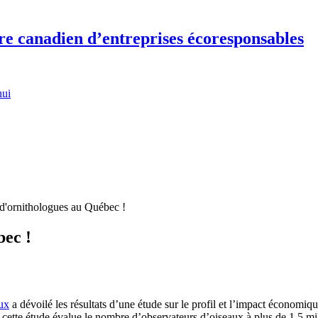
re canadien d’entreprises écoresponsables
hui
 d'ornithologues au Québec !
bec !
ux
a dévoilé les résultats d’une étude sur le profil et l’impact économi
cette étude évalue le nombre d’observateurs d’oiseaux à plus de 1,5 mi