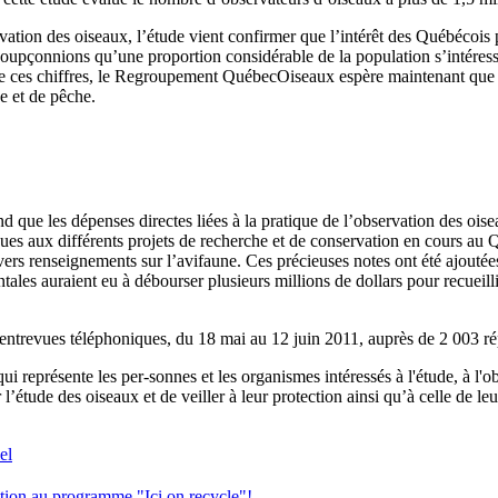
on des oiseaux, l’étude vient confirmer que l’intérêt des Québécois pou
oupçonnions qu’une proportion considérable de la population s’intéressa
 ces chiffres, le Regroupement QuébecOiseaux espère maintenant que l
se et de pêche.
nd que les dépenses directes liées à la pratique de l’observation des 
ogues aux différents projets de recherche et de conservation en cours 
ivers renseignements sur l’avifaune. Ces précieuses notes ont été ajout
les auraient eu à débourser plusieurs millions de dollars pour recueill
ar entrevues téléphoniques, du 18 mai au 12 juin 2011, auprès de 2 003 r
eprésente les per-sonnes et les organismes intéressés à l'étude, à l'ob
étude des oiseaux et de veiller à leur protection ainsi qu’à celle de leu
el
nction au programme "Ici on recycle"!