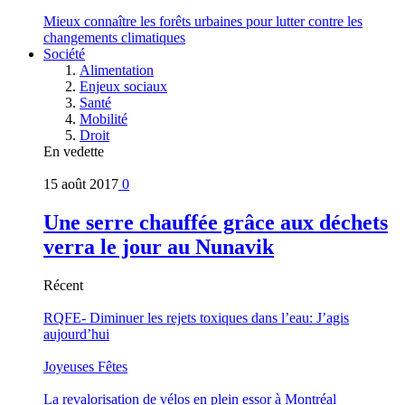
Mieux connaître les forêts urbaines pour lutter contre les
changements climatiques
Société
Alimentation
Enjeux sociaux
Santé
Mobilité
Droit
En vedette
15 août 2017
0
Une serre chauffée grâce aux déchets
verra le jour au Nunavik
Récent
RQFE- Diminuer les rejets toxiques dans l’eau: J’agis
aujourd’hui
Joyeuses Fêtes
La revalorisation de vélos en plein essor à Montréal