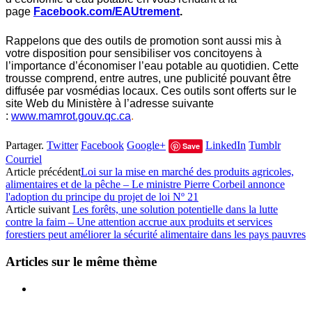
page
Facebook.com/EAUtrement
.
Rappelons que des outils de promotion sont aussi mis à
votre disposition pour sensibiliser vos concitoyens à
l’importance d’économiser l’eau potable au quotidien. Cette
trousse comprend, entre autres, une publicité pouvant être
diffusée par vosmédias locaux. Ces outils sont offerts sur le
site Web du Ministère à l’adresse suivante
:
www.mamrot.gouv.qc.ca
.
Partager.
Twitter
Facebook
Google+
LinkedIn
Tumblr
Save
Courriel
Article précédent
Loi sur la mise en marché des produits agricoles,
alimentaires et de la pêche – Le ministre Pierre Corbeil annonce
l'adoption du principe du projet de loi Nº 21
Article suivant
Les forêts, une solution potentielle dans la lutte
contre la faim – Une attention accrue aux produits et services
forestiers peut améliorer la sécurité alimentaire dans les pays pauvres
Articles sur le même thème