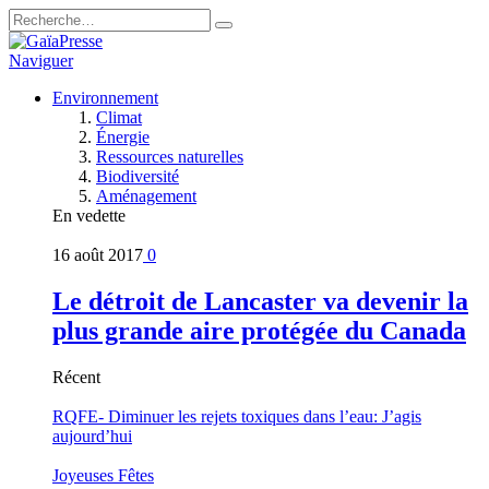
Naviguer
Environnement
Climat
Énergie
Ressources naturelles
Biodiversité
Aménagement
En vedette
16 août 2017
0
Le détroit de Lancaster va devenir la
plus grande aire protégée du Canada
Récent
RQFE- Diminuer les rejets toxiques dans l’eau: J’agis
aujourd’hui
Joyeuses Fêtes