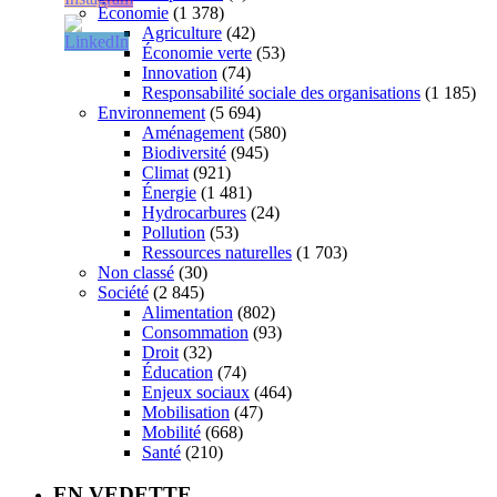
Économie
(1 378)
Agriculture
(42)
Économie verte
(53)
Innovation
(74)
Responsabilité sociale des organisations
(1 185)
Environnement
(5 694)
Aménagement
(580)
Biodiversité
(945)
Climat
(921)
Énergie
(1 481)
Hydrocarbures
(24)
Pollution
(53)
Ressources naturelles
(1 703)
Non classé
(30)
Société
(2 845)
Alimentation
(802)
Consommation
(93)
Droit
(32)
Éducation
(74)
Enjeux sociaux
(464)
Mobilisation
(47)
Mobilité
(668)
Santé
(210)
EN VEDETTE