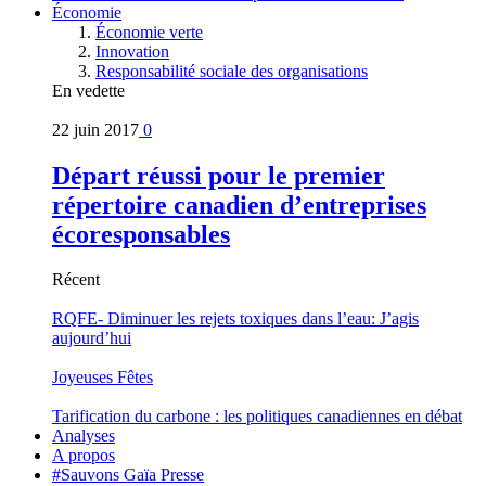
Économie
Économie verte
Innovation
Responsabilité sociale des organisations
En vedette
22 juin 2017
0
Départ réussi pour le premier
répertoire canadien d’entreprises
écoresponsables
Récent
RQFE- Diminuer les rejets toxiques dans l’eau: J’agis
aujourd’hui
Joyeuses Fêtes
Tarification du carbone : les politiques canadiennes en débat
Analyses
A propos
#Sauvons Gaïa Presse