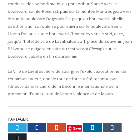
conduira, dès samedi matin, du pont Arthur-Sauvé vers le
boulevard Sainte-Rose Est, puis sur la montée Montrougeau vers
le sud, le boulevard Dagenais Est jusqu’au boulevard Labelle,
direction sud. Sa route se poursuivra sur le boulevard Saint-
Martin Est, puis sur le boulevard Chomedey vers le sud, et ce,
jusqu’à l’hôtel de ville de Laval, situé au 1, place du Souvenir. Jean
Béliveau se dirigera ensuite au restaurant
Chenoy’s
sur le
boulevard Labelle en fin d’après-midi.
La Ville de Laval est fière de souligner l’exploit exceptionnel de
cet ambassadeur, dont le tour de force a été reconnu par
l’Unesco dans le cadre de la Décennie internationale de la
promotion d'une culture de la non-violence et de la paix.
PARTAGER.
Twitter
Facebook
Google+
LinkedIn
Tumblr
Save
Courriel