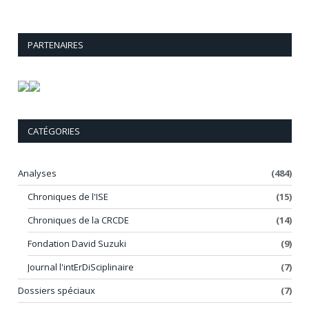
PARTENAIRES
CATÉGORIES
Analyses
(484)
Chroniques de l'ISE
(15)
Chroniques de la CRCDE
(14)
Fondation David Suzuki
(9)
Journal l'intErDiSciplinaire
(7)
Dossiers spéciaux
(7)