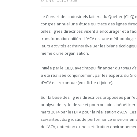
BY
ON
31 OCTOBRE 2011
Le Conseil des industriels laitiers du Québec (CILQ
congrès annuel une étude qui trace des lignes dire
telles lignes directrices visent à encourager et à fac
transformation laitière. L’ACV est une méthodologie
leurs activités et d’ainsi évaluer les bilans écolog
même d’une organisation.
Initiée par le CILQ, avec l’appui financier du
Fonds de 
a été réalisée conjointement par les experts du Gr
d’ACV est reconnue (voir fiche ci-jointe).
Sur la base des lignes directrices proposées par l’
analyse de cycle de vie et pourront ainsi bénéficier 
mars 2014 par le FDTA pour la réalisation d’ACV. Ce
suivantes : diagnostic de performance environnement
de l’ACV, obtention d’une certification environnemen