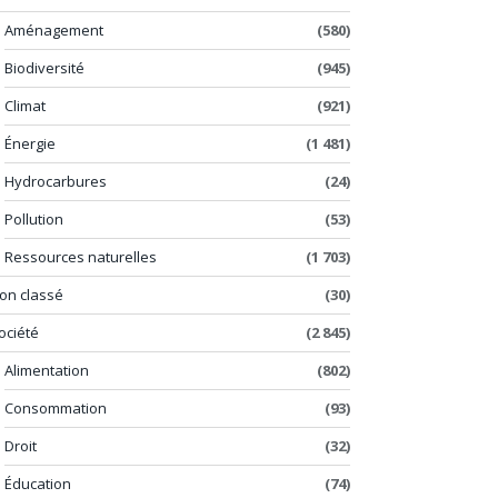
Aménagement
(580)
Biodiversité
(945)
Climat
(921)
Énergie
(1 481)
Hydrocarbures
(24)
Pollution
(53)
Ressources naturelles
(1 703)
on classé
(30)
ociété
(2 845)
Alimentation
(802)
Consommation
(93)
Droit
(32)
Éducation
(74)