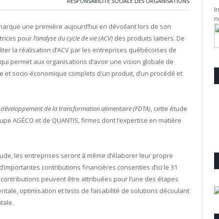
RESPONSABILITÉ SOCIALE DES ORGANISATIONS
I
n
) marque une première aujourd’hui en dévoilant lors de son
ctrices pour
l’analyse du cycle de vie (ACV)
des produits laitiers. De
iliter la réalisation d’ACV par les entreprises québécoises de
 qui permet aux organisations d’avoir une vision globale de
ique et socio-économique complets d'un produit, d’un procédé et
développement de la transformation alimentaire (FDTA)
, cette étude
oupe AGÉCO et de QUANTIS, firmes dont l’expertise en matière
étude, les entreprises seront à même d’élaborer leur propre
d’importantes contributions financières consenties d’ici le 31
s contributions peuvent être attribuées pour l’une des étapes
ale, optimisation et tests de faisabilité de solutions découlant
tale.