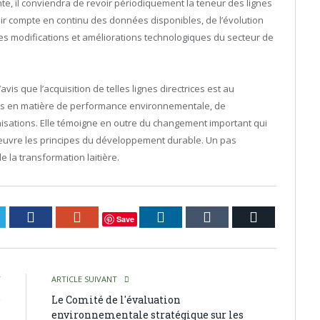
te, il conviendra de revoir périodiquement la teneur des lignes
 tenir compte en continu des données disponibles, de l’évolution
s modifications et améliorations technologiques du secteur de
vis que l’acquisition de telles lignes directrices est au
les en matière de performance environnementale, de
isations. Elle témoigne en outre du changement important qui
 œuvre les principes du développement durable. Un pas
e la transformation laitière.
itter
Facebook
Google+
LinkedIn
Tumblr
Courriel
Save
T
ARTICLE SUIVANT
e
Le Comité de l'évaluation
environnementale stratégique sur les