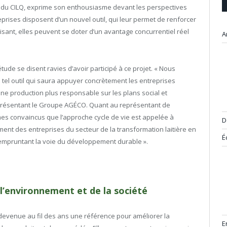
G du CILQ, exprime son enthousiasme devant les perspectives
reprises disposent d’un nouvel outil, qui leur permet de renforcer
sant, elles peuvent se doter d’un avantage concurrentiel réel
A
étude se disent ravies d’avoir participé à ce projet. « Nous
tel outil qui saura appuyer concrètement les entreprises
ne production plus responsable sur les plans social et
eprésentant le Groupe AGÉCO. Quant au représentant de
es convaincus que l’approche cycle de vie est appelée à
D
nt des entreprises du secteur de la transformation laitière en
É
n empruntant la voie du développement durable ».
l’environnement et de la société
 devenue au fil des ans une référence pour améliorer la
E