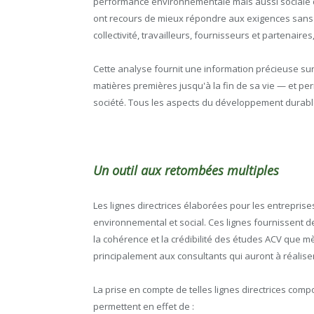
performance environnementale mais aussi sociale de
ont recours de mieux répondre aux exigences sans 
collectivité, travailleurs, fournisseurs et partenair
Cette analyse fournit une information précieuse sur 
matières premières jusqu'à la fin de sa vie — et pe
société. Tous les aspects du développement durable
Un outil aux retombées multiples
Les lignes directrices élaborées pour les entreprises
environnemental et social. Ces lignes fournissent d
la cohérence et la crédibilité des études ACV que m
principalement aux consultants qui auront à réaliser
La prise en compte de telles lignes directrices com
permettent en effet de :