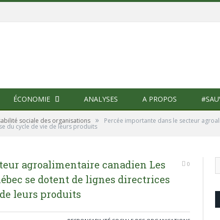
ÉCONOMIE
ANALYSES
A PROPOS
#SAU
»
bilité sociale des organisations
Percée importante dans le secteur agroal
se du cycle de vie de leurs produits
teur agroalimentaire canadien Les
0
ébec se dotent de lignes directrices
 de leurs produits