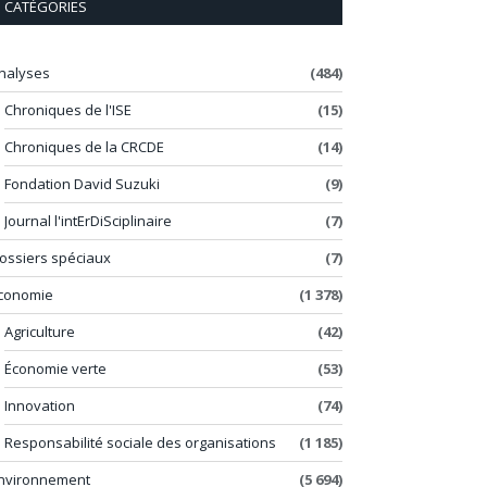
CATÉGORIES
nalyses
(484)
Chroniques de l'ISE
(15)
Chroniques de la CRCDE
(14)
Fondation David Suzuki
(9)
Journal l'intErDiSciplinaire
(7)
ossiers spéciaux
(7)
conomie
(1 378)
Agriculture
(42)
Économie verte
(53)
Innovation
(74)
Responsabilité sociale des organisations
(1 185)
nvironnement
(5 694)