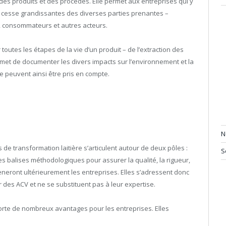
s produits et des procédés. Elle permet aux entreprises qui y
cesse grandissantes des diverses parties prenantes –
es, consommateurs et autres acteurs.
toutes les étapes de la vie d’un produit – de l’extraction des
rmet de documenter les divers impacts sur l’environnement et la
 peuvent ainsi être pris en compte.
N
 de transformation laitière s’articulent autour de deux pôles :
S
es balises méthodologiques pour assurer la qualité, la rigueur,
èneront ultérieurement les entreprises. Elles s’adressent donc
 des ACV et ne se substituent pas à leur expertise.
porte de nombreux avantages pour les entreprises. Elles