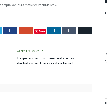
éemploi de leurs matières résiduelles ».
A
itter
Facebook
Google+
LinkedIn
Tumblr
Courriel
Save
T
ARTICLE SUIVANT
D
e
La gestion environnementale des
É
s
déchets maritimes reste à faire !
a
e
E