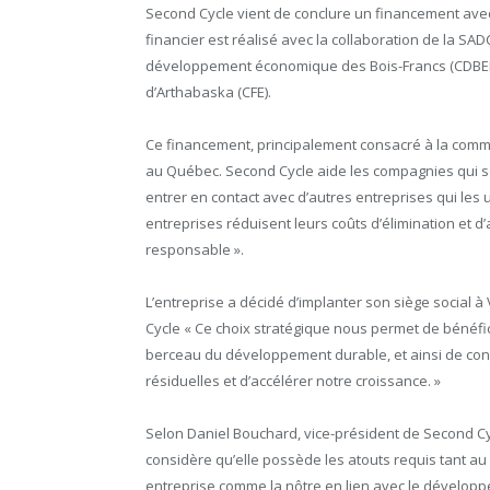
Second Cycle vient de conclure un financement avec
financier est réalisé avec la collaboration de la SA
développement économique des Bois-Francs (CDBEF) 
d’Arthabaska (CFE).
Ce financement, principalement consacré à la commer
au Québec. Second Cycle aide les compagnies qui so
entrer en contact avec d’autres entreprises qui les 
entreprises réduisent leurs coûts d’élimination et 
responsable ».
L’entreprise a décidé d’implanter son siège social à
Cycle « Ce choix stratégique nous permet de bénéfic
berceau du développement durable, et ainsi de conc
résiduelles et d’accélérer notre croissance. »
Selon Daniel Bouchard, vice-président de Second Cy
considère qu’elle possède les atouts requis tant au
entreprise comme la nôtre en lien avec le dévelop