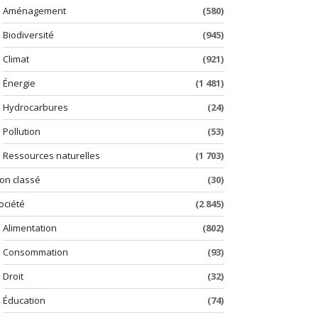
Aménagement
(580)
Biodiversité
(945)
Climat
(921)
Énergie
(1 481)
Hydrocarbures
(24)
Pollution
(53)
Ressources naturelles
(1 703)
on classé
(30)
ociété
(2 845)
Alimentation
(802)
Consommation
(93)
Droit
(32)
Éducation
(74)