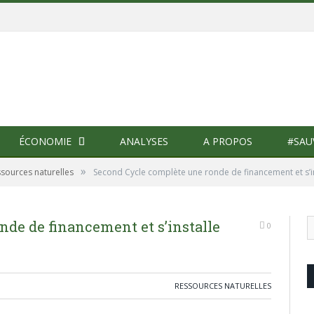
ÉCONOMIE
ANALYSES
A PROPOS
#SAU
»
sources naturelles
Second Cycle complète une ronde de financement et s’in
de de financement et s’installe
0
s
RESSOURCES NATURELLES