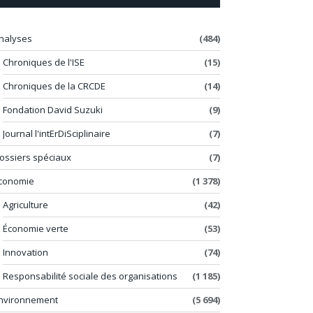
nalyses
(484)
Chroniques de l'ISE
(15)
Chroniques de la CRCDE
(14)
Fondation David Suzuki
(9)
Journal l'intErDiSciplinaire
(7)
ossiers spéciaux
(7)
conomie
(1 378)
Agriculture
(42)
Économie verte
(53)
Innovation
(74)
Responsabilité sociale des organisations
(1 185)
nvironnement
(5 694)