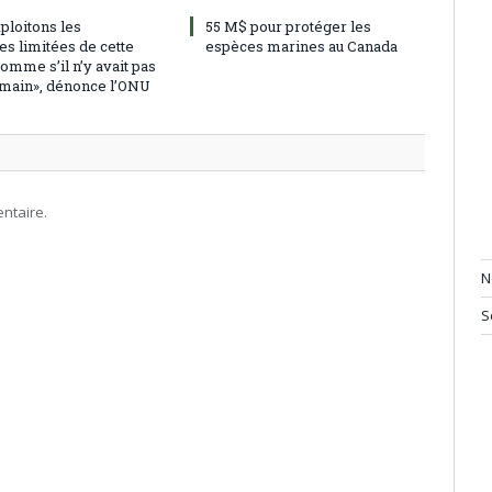
ploitons les
55 M$ pour protéger les
es limitées de cette
espèces marines au Canada
omme s’il n’y avait pas
main», dénonce l’ONU
ntaire.
N
S