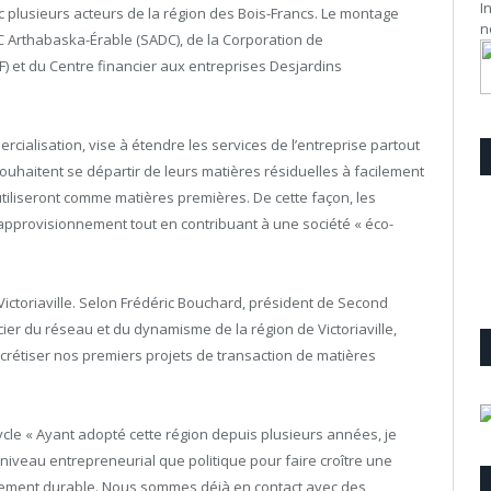
I
 plusieurs acteurs de la région des Bois-Francs. Le montage
n
DC Arthabaska-Érable (SADC), de la Corporation de
et du Centre financier aux entreprises Desjardins
cialisation, vise à étendre les services de l’entreprise partout
uhaitent se départir de leurs matières résiduelles à facilement
utiliseront comme matières premières. De cette façon, les
d’approvisionnement tout en contribuant à une société « éco-
 Victoriaville. Selon Frédéric Bouchard, président de Second
ier du réseau et du dynamisme de la région de Victoriaville,
rétiser nos premiers projets de transaction de matières
cle « Ayant adopté cette région depuis plusieurs années, je
 niveau entrepreneurial que politique pour faire croître une
pement durable. Nous sommes déjà en contact avec des