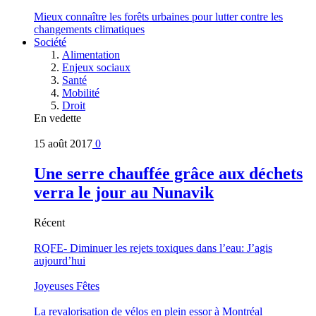
Mieux connaître les forêts urbaines pour lutter contre les
changements climatiques
Société
Alimentation
Enjeux sociaux
Santé
Mobilité
Droit
En vedette
15 août 2017
0
Une serre chauffée grâce aux déchets
verra le jour au Nunavik
Récent
RQFE- Diminuer les rejets toxiques dans l’eau: J’agis
aujourd’hui
Joyeuses Fêtes
La revalorisation de vélos en plein essor à Montréal