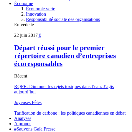
Économie
Économie verte
Innovation
Responsabilité sociale des organisations
En vedette
22 juin 2017
0
Départ réussi pour le premier
répertoire canadien d’entreprises
écoresponsables
Récent
RQFE- Diminuer les rejets toxiques dans l’eau: J’agis
aujourd’hui
Joyeuses Fêtes
Tarification du carbone : les politiques canadiennes en débat
Analyses
A propos
#Sauvons Gaïa Presse