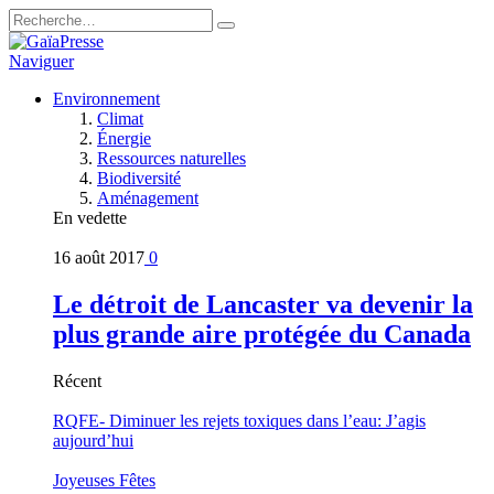
Naviguer
Environnement
Climat
Énergie
Ressources naturelles
Biodiversité
Aménagement
En vedette
16 août 2017
0
Le détroit de Lancaster va devenir la
plus grande aire protégée du Canada
Récent
RQFE- Diminuer les rejets toxiques dans l’eau: J’agis
aujourd’hui
Joyeuses Fêtes