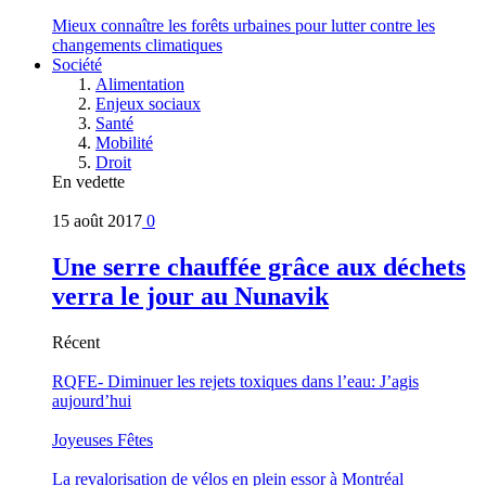
Mieux connaître les forêts urbaines pour lutter contre les
changements climatiques
Société
Alimentation
Enjeux sociaux
Santé
Mobilité
Droit
En vedette
15 août 2017
0
Une serre chauffée grâce aux déchets
verra le jour au Nunavik
Récent
RQFE- Diminuer les rejets toxiques dans l’eau: J’agis
aujourd’hui
Joyeuses Fêtes
La revalorisation de vélos en plein essor à Montréal