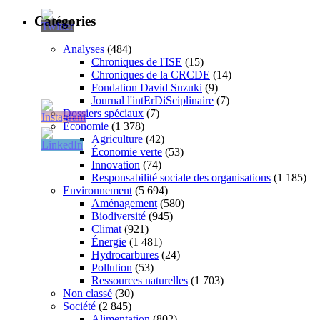
Catégories
Analyses
(484)
Chroniques de l'ISE
(15)
Chroniques de la CRCDE
(14)
Fondation David Suzuki
(9)
Journal l'intErDiSciplinaire
(7)
Dossiers spéciaux
(7)
Économie
(1 378)
Agriculture
(42)
Économie verte
(53)
Innovation
(74)
Responsabilité sociale des organisations
(1 185)
Environnement
(5 694)
Aménagement
(580)
Biodiversité
(945)
Climat
(921)
Énergie
(1 481)
Hydrocarbures
(24)
Pollution
(53)
Ressources naturelles
(1 703)
Non classé
(30)
Société
(2 845)
Alimentation
(802)