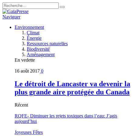
Naviguer
Environnement
Climat
Énergie
Ressources naturelles
Biodiversité
Aménagement
En vedette
16 août 2017
0
Le détroit de Lancaster va devenir la
plus grande aire protégée du Canada
Récent
RQFE- Diminuer les rejets toxiques dans l’eau: J’agis
aujourd’hui
Joyeuses Fêtes