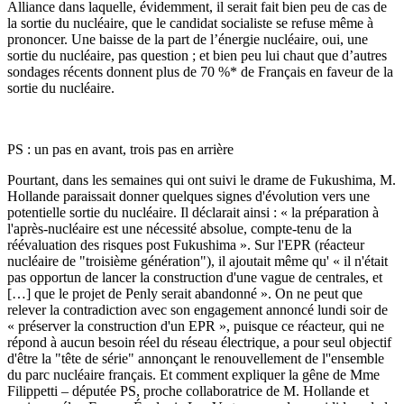
Alliance dans laquelle, évidemment, il serait fait bien peu de cas de
la sortie du nucléaire, que le candidat socialiste se refuse même à
prononcer. Une baisse de la part de l’énergie nucléaire, oui, une
sortie du nucléaire, pas question ; et bien peu lui chaut que d’autres
sondages récents donnent plus de 70 %* de Français en faveur de la
sortie du nucléaire.
PS : un pas en avant, trois pas en arrière
Pourtant, dans les semaines qui ont suivi le drame de Fukushima, M.
Hollande paraissait donner quelques signes d'évolution vers une
potentielle sortie du nucléaire. Il déclarait ainsi : « la préparation à
l'après-nucléaire est une nécessité absolue, compte-tenu de la
réévaluation des risques post Fukushima ». Sur l'EPR (réacteur
nucléaire de "troisième génération"), il ajoutait même qu' « il n'était
pas opportun de lancer la construction d'une vague de centrales, et
[…] que le projet de Penly serait abandonné ». On ne peut que
relever la contradiction avec son engagement annoncé lundi soir de
« préserver la construction d'un EPR », puisque ce réacteur, qui ne
répond à aucun besoin réel du réseau électrique, a pour seul objectif
d'être la "tête de série" annonçant le renouvellement de l''ensemble
du parc nucléaire français. Et comment expliquer la gêne de Mme
Filippetti – députée PS, proche collaboratrice de M. Hollande et