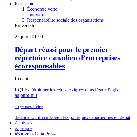
Économie
Économie verte
Innovation
Responsabilité sociale des organisations
En vedette
22 juin 2017
0
Départ réussi pour le premier
répertoire canadien d’entreprises
écoresponsables
Récent
RQFE- Diminuer les rejets toxiques dans l’eau: J’agis
aujourd’hui
Joyeuses Fêtes
Tarification du carbone : les politiques canadiennes en débat
Analyses
A propos
#Sauvons Gaïa Presse