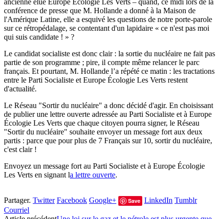
ancienne élue Europe Écologie Les Verts – quand, ce midi lors de la
conférence de presse que M. Hollande a donné à la Maison de
l'Amérique Latine, elle a esquivé les questions de notre porte-parole
sur ce rétropédalage, se contentant d'un lapidaire « ce n'est pas moi
qui suis candidate ! » ?
Le candidat socialiste est donc clair : la sortie du nucléaire ne fait pas
partie de son programme ; pire, il compte même relancer le parc
français. Et pourtant, M. Hollande l’a répété ce matin : les tractations
entre le Parti Socialiste et Europe Écologie Les Verts restent
d'actualité.
Le Réseau "Sortir du nucléaire" a donc décidé d'agir. En choisissant
de publier une lettre ouverte adressée au Parti Socialiste et à Europe
Écologie Les Verts que chaque citoyen pourra signer, le Réseau
"Sortir du nucléaire" souhaite envoyer un message fort aux deux
partis : parce que pour plus de 7 Français sur 10, sortir du nucléaire,
c'est clair !
Envoyez un message fort au Parti Socialiste et à Europe Écologie
Les Verts en signant l
a lettre ouverte
.
Partager.
Twitter
Facebook
Google+
LinkedIn
Tumblr
Save
Courriel
Article précédent
Une loi sur le gaz et le pétrole est plus urgente que