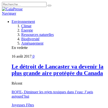
Naviguer
Environnement
Climat
Énergie
Ressources naturelles
Biodiversité
Aménagement
En vedette
16 août 2017
0
Le détroit de Lancaster va devenir la
plus grande aire protégée du Canada
Récent
RQFE- Diminuer les rejets toxiques dans l’eau: J’agis
aujourd’hui
Joyeuses Fêtes