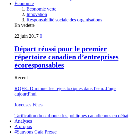
Économie
Économie verte
Innovation
Responsabilité sociale des organisations
En vedette
22 juin 2017
0
Départ réussi pour le premier
répertoire canadien d’entreprises
écoresponsables
Récent
RQFE- Diminuer les rejets toxiques dans l’eau: J’agis
aujourd’hui
Joyeuses Fêtes
Tarification du carbone : les politiques canadiennes en débat
Analyses
A propos
#Sauvons Gaïa Presse