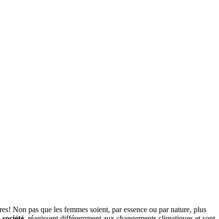
ures! Non pas que les femmes soient, par essence ou par nature, plus
 société,
réagissent différemment aux changements climatiques et sont