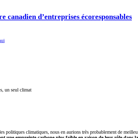
re canadien d’entreprises écoresponsables
hui
 un seul climat
des politiques climatiques, nous en aurions très probablement de meille
 ont une empreinte carbone plus faible en raison de leur rôle dans la