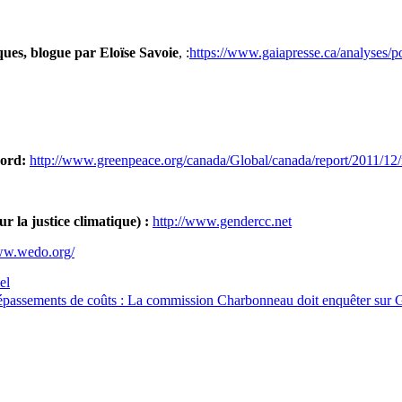
ues, blogue par Eloïse Savoie
, :
https://www.gaiapresse.ca/analyses/
Nord:
http://www.greenpeace.org/canada/Global/canada/report/2011/12
la justice climatique) :
http://www.gendercc.net
ww.wedo.org/
el
 dépassements de coûts : La commission Charbonneau doit enquêter sur G