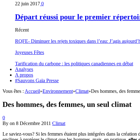
22 juin 2017
0
Départ réussi pour le premier répertoi
Récent
RQFE- Diminuer les rejets toxiques dans l’eau: J’agis aujourd’
Joyeuses Fêtes
Tarification du carbone : les politiques canadiennes en débat
Analyses
A propos
#Sauvons Gaïa Presse
Vous êtes :
Accueil
»
Environnement
»
Climat
»
Des hommes, des femmes,
Des hommes, des femmes, un seul climat
0
By
on
8 Décembre 2011
Climat
Le saviez-vous? Si les femmes étaient plus intégrées dans la création 
enclines à protéger le climat que les hommes, mais, en pratique,
elles