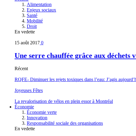
Alimentation
Enjeux sociaux
Santé
Mobilité
Droit
En vedette
15 août 2017
0
Une serre chauffée grâce aux déchets v
Récent
RQFE- Diminuer les rejets toxiques dans l’eau: J’agis aujourd’
Joyeuses Fêtes
La revalorisation de vélos en plein essor à Montréal
Économie
Économie verte
Innovation
Responsabilité sociale des organisations
En vedette