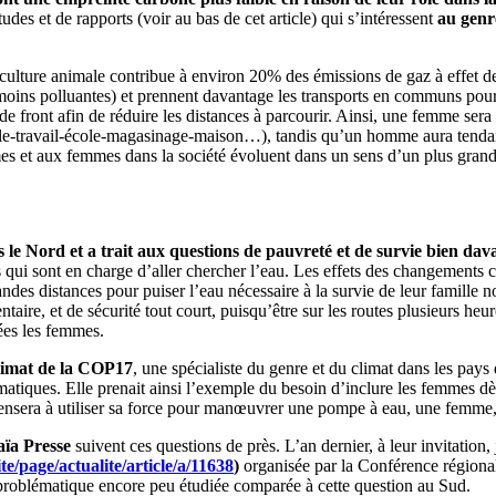
tudes et de rapports (voir au bas de cet article) qui s’intéressent
au genr
culture animale contribue à environ 20% des émissions de gaz à effet d
oins polluantes) et prennent davantage les transports en communs pour
de front afin de réduire les distances à parcourir. Ainsi, une femme sera 
-école-travail-école-magasinage-maison…), tandis qu’un homme aura tenda
es et aux femmes dans la société évoluent dans un sens d’un plus grand 
s le Nord et a trait aux questions de pauvreté et de survie bien d
s qui sont en charge d’aller chercher l’eau. Les effets des changements 
andes distances pour puiser l’eau nécessaire à la survie de leur famill
ire, et de sécurité tout court, puisqu’être sur les routes plusieurs heur
ées les femmes.
climat de la COP17
, une spécialiste du genre et du climat dans les pays 
atiques. Elle prenait ainsi l’exemple du besoin d’inclure les femmes dè
me pensera à utiliser sa force pour manœuvrer une pompe à eau, une femme
aïa Presse
suivent ces questions de près. L’an dernier, à leur invitation,
te/page/actualite/article/a/11638
)
organisée par la Conférence régional
 problématique encore peu étudiée comparée à cette question au Sud.