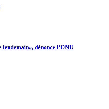
s
s de lendemain», dénonce l’ONU