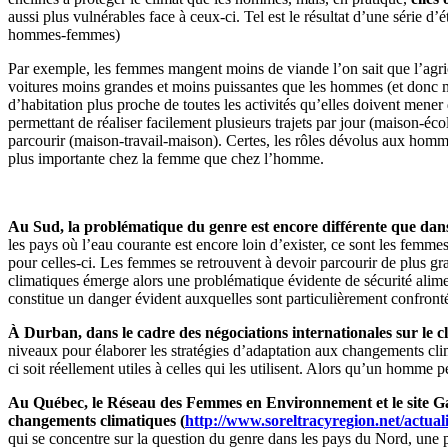
aussi plus vulnérables face à ceux-ci. Tel est le résultat d’une série d’é
hommes-femmes)
Par exemple, les femmes mangent moins de viande l’on sait que l’agri
voitures moins grandes et moins puissantes que les hommes (et donc m
d’habitation plus proche de toutes les activités qu’elles doivent mener 
permettant de réaliser facilement plusieurs trajets par jour (maison
parcourir (maison-travail-maison). Certes, les rôles dévolus aux homm
plus importante chez la femme que chez l’homme.
Au Sud, la problématique du genre est encore différente que dan
les pays où l’eau courante est encore loin d’exister, ce sont les femme
pour celles-ci. Les femmes se retrouvent à devoir parcourir de plus gr
climatiques émerge alors une problématique évidente de sécurité alimenta
constitue un danger évident auxquelles sont particulièrement confront
À Durban, dans le cadre des négociations internationales sur le 
niveaux pour élaborer les stratégies d’adaptation aux changements clim
ci soit réellement utiles à celles qui les utilisent. Alors qu’un hom
Au Québec, le Réseau des Femmes en Environnement et le site G
changements climatiques (
http://www.soreltracyregion.net/actuali
qui se concentre sur la question du genre dans les pays du Nord, une