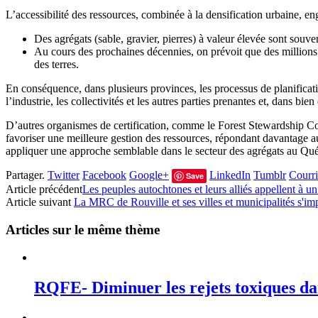
L’accessibilité des ressources, combinée à la densification urbaine, e
Des agrégats (sable, gravier, pierres) à valeur élevée sont souve
Au cours des prochaines décennies, on prévoit que des millions de 
des terres.
En conséquence, dans plusieurs provinces, les processus de planificati
l’industrie, les collectivités et les autres parties prenantes et, dans bie
D’autres organismes de certification, comme le Forest Stewardship Cou
favoriser une meilleure gestion des ressources, répondant davantage a
appliquer une approche semblable dans le secteur des agrégats au Qu
Partager.
Twitter
Facebook
Google+
LinkedIn
Tumblr
Courri
Save
Article précédent
Les peuples autochtones et leurs alliés appellent à
Article suivant
La MRC de Rouville et ses villes et municipalités s'im
Articles sur le même thème
RQFE- Diminuer les rejets toxiques dan