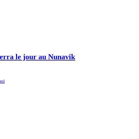
erra le jour au Nunavik
hui