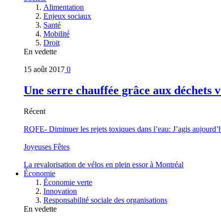
Alimentation
Enjeux sociaux
Santé
Mobilité
Droit
En vedette
15 août 2017
0
Une serre chauffée grâce aux déchets v
Récent
RQFE- Diminuer les rejets toxiques dans l’eau: J’agis aujourd’
Joyeuses Fêtes
La revalorisation de vélos en plein essor à Montréal
Économie
Économie verte
Innovation
Responsabilité sociale des organisations
En vedette