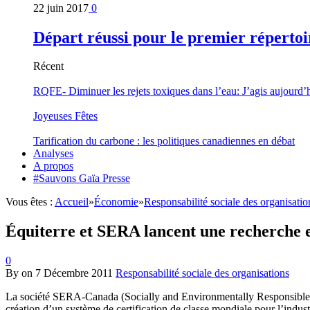
22 juin 2017
0
Départ réussi pour le premier répertoi
Récent
RQFE- Diminuer les rejets toxiques dans l’eau: J’agis aujourd’
Joyeuses Fêtes
Tarification du carbone : les politiques canadiennes en débat
Analyses
A propos
#Sauvons Gaïa Presse
Vous êtes :
Accueil
»
Économie
»
Responsabilité sociale des organisatio
Équiterre et SERA lancent une recherche e
0
By
on
7 Décembre 2011
Responsabilité sociale des organisations
La société SERA-Canada (Socially and Environmentally Responsible Agg
création d’un système de certification de classe mondiale pour l’industr