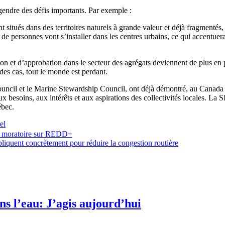
ngendre des défis importants. Par exemple :
nt situés dans des territoires naturels à grande valeur et déjà fragmenté
personnes vont s’installer dans les centres urbains, ce qui accentuera les
on et d’approbation dans le secteur des agrégats deviennent de plus en p
n des cas, tout le monde est perdant.
ncil et le Marine Stewardship Council, ont déjà démontré, au Canada et à
ux besoins, aux intérêts et aux aspirations des collectivités locales. 
ébec.
el
 un moratoire sur REDD+
pliquent concrètement pour réduire la congestion routière
s l’eau: J’agis aujourd’hui