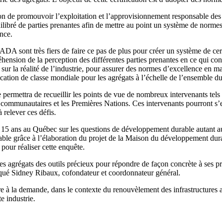
n de promouvoir l’exploitation et l’approvisionnement responsable des
uilibré de parties prenantes afin de mettre au point un système de normes
nce.
ont très fiers de faire ce pas de plus pour créer un système de certi
hension de la perception des différentes parties prenantes en ce qui con
sur la réalité de l’industrie, pour assurer des normes d’excellence en m
fication de classe mondiale pour les agrégats à l’échelle de l’ensemble 
ermettra de recueillir les points de vue de nombreux intervenants tels q
munautaires et les Premières Nations. Ces intervenants pourront s’expri
 relever ces défis.
15 ans au Québec sur les questions de développement durable autant au
le grâce à l’élaboration du projet de la Maison du développement durable
pour réaliser cette enquête.
des agrégats des outils précieux pour répondre de façon concrète à ses p
iqué Sidney Ribaux, cofondateur et coordonnateur général.
e à la demande, dans le contexte du renouvèlement des infrastructures
e industrie.