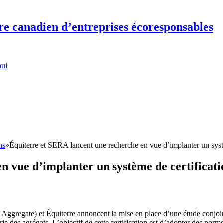
re canadien d’entreprises écoresponsables
hui
ns
»
Équiterre et SERA lancent une recherche en vue d’implanter un syst
n vue d’implanter un système de certificat
regate) et Équiterre annoncent la mise en place d’une étude conjointe
ie des agrégats. L’objectif de cette certification est d’adopter des norme