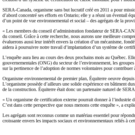
SERA-Canada, organisme sans but lucratif créé en 2011 a pour missio
d’abord concentré ses efforts en Ontario; elle y a réuni un éventail éq
d’un point de vue environnemental et social – des agrégats de la provi
« Les membres du conseil d’administration fondateur de SERA-CANADA s
du conseil. Grâce à cette recherche, nous aurons une meilleure compré
évaluerons aussi leur intérêt envers la création d’un mécanisme, fondé 
aidera à poursuivre notre travail d’implantation d’un système de certi
L’enquête aura lieu au cours des deux prochains mois au Québec. Elle p
gouvernementales (ONG) du secteur de l’environnement, les groupes com
sur la pertinence de l’adoption de normes volontaires pour contribuer à
Organisme environnemental de premier plan, Équiterre oeuvre depuis 
L’organisme possède d’ailleurs une solide expérience en bâtiment durab
de la construction. Équiterre était donc un partenaire naturel de SERA 
« Un organisme de certification externe pourrait donner à l’industrie 
C’est dans cette perspective que nous menons cette enquête », a expl
Les agrégats sont reconnus comme un matériau essentiel pour répondr
croissante envers les impacts sociaux et environnementaux reliés à cett