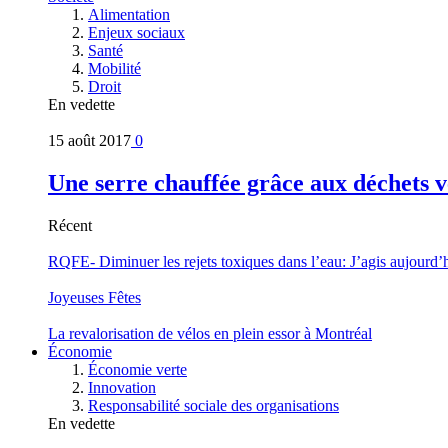
Alimentation
Enjeux sociaux
Santé
Mobilité
Droit
En vedette
15 août 2017
0
Une serre chauffée grâce aux déchets v
Récent
RQFE- Diminuer les rejets toxiques dans l’eau: J’agis aujourd’
Joyeuses Fêtes
La revalorisation de vélos en plein essor à Montréal
Économie
Économie verte
Innovation
Responsabilité sociale des organisations
En vedette