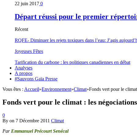
22 juin 2017
0
Départ réussi pour le premier répertoi
Récent
RQFE- Diminuer les rejets toxiques dans l’eau: J’agis aujourd’
Joyeuses Fêtes
Tarification du carbone : les politiques canadiennes en débat
Analyses
A propos
#Sauvons Gaïa Presse
Vous êtes :
Accueil
»
Environnement
»
Climat
»
Fonds vert pour le climat
Fonds vert pour le climat : les négociation
0
By
on
7 Décembre 2011
Climat
Par
Emmanuel Précourt Senécal