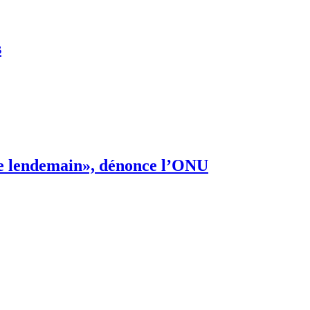
s
s de lendemain», dénonce l’ONU