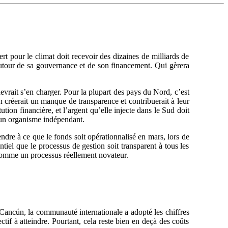
t pour le climat doit recevoir des dizaines de milliards de
autour de sa gouvernance et de son financement. Qui gèrera
devrait s’en charger. Pour la plupart des pays du Nord, c’est
n créerait un manque de transparence et contribuerait à leur
tion financière, et l’argent qu’elle injecte dans le Sud doit
r un organisme indépendant.
ndre à ce que le fonds soit opérationnalisé en mars, lors de
iel que le processus de gestion soit transparent à tous les
r comme un processus réellement novateur.
 Cancún, la communauté internationale a adopté les chiffres
if à atteindre. Pourtant, cela reste bien en deçà des coûts