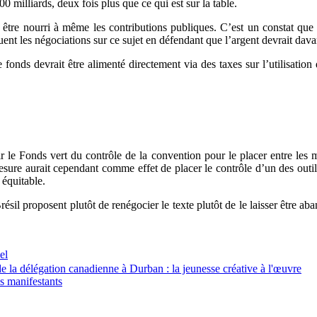
0 milliards, deux fois plus que ce qui est sur la table.
 être nourri à même les contributions publiques. C’est un constat que 
uent les négociations sur ce sujet en défendant que l’argent devrait dav
 fonds devrait être alimenté directement via des taxes sur l’utilisation 
rtir le Fonds vert du contrôle de la convention pour le placer entre
esure aurait cependant comme effet de placer le contrôle d’un des outi
 équitable.
 Brésil proposent plutôt de renégocier le texte plutôt de le laisser être 
el
de la délégation canadienne à Durban : la jeunesse créative à l'œuvre
s manifestants