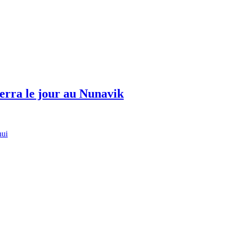
erra le jour au Nunavik
hui