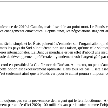
nférence de 2010 à Cancún, mais il semble au point mort. Le Fonds ver
 les changements climatiques. Depuis lundi, les négociations stagnent 
ne tâche simple et les États peinent à s’entendre sur l’organisation qui 
mais les pays du Sud s’inquiètent, non sans raison, qu’une telle solutio
ères internationales. La Banque mondiale est en effet d’abord une institu
n voie de développement préféreraient grandement voir l’argent géré pa
n accord est possible à la Conférence de Durban. Au mieux, on peut s’atte
te option est excessivement optimiste. Dans tous les cas, il sera essent
. C’est seulement ainsi que le Fonds vert pour le climat pourra s’impose
t toujours pas sur la provenance de l’argent qui le fera fonctionner. À
t par année d’ici 2020) 100 milliards /an par la suite, comme l’object