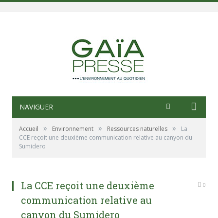
NAVIGUER
»
»
»
Accueil
Environnement
Ressources naturelles
La
CCE reçoit une deuxième communication relative au canyon du
Sumidero
La CCE reçoit une deuxième
0
communication relative au
canyon du Sumidero