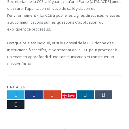
Secrétariat de la CCE, alléguant « qu'une Partie [à l’ANACDE] omet
d'assurer l'application efficace de sa législation de
l'environnement ». La CCE a publié les Lignes directrices relatives
aux communications sur les questions d’application, qui
expliquent ce processus.
Lorsque cela est indiqué, et si le Conseil de la CCE donne des
instructions à cet effet, le Secrétariat de la CCE peut procéder à
un examen approfondi d’une communication et constituer un
dossier factuel.
PARTAGER.
Twitter
Facebook
Google+
LinkedIn
Tumblr
Save
Courriel