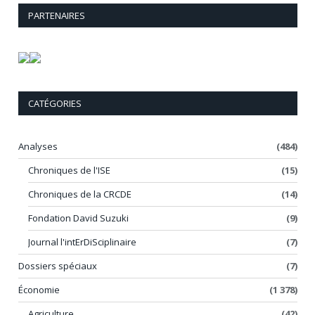
PARTENAIRES
CATÉGORIES
Analyses
(484)
Chroniques de l'ISE
(15)
Chroniques de la CRCDE
(14)
Fondation David Suzuki
(9)
Journal l'intErDiSciplinaire
(7)
Dossiers spéciaux
(7)
Économie
(1 378)
Agriculture
(42)