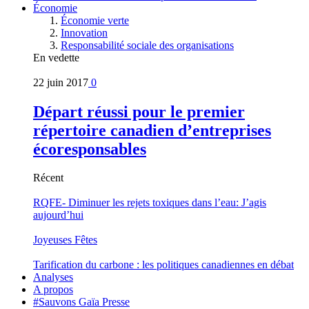
Économie
Économie verte
Innovation
Responsabilité sociale des organisations
En vedette
22 juin 2017
0
Départ réussi pour le premier
répertoire canadien d’entreprises
écoresponsables
Récent
RQFE- Diminuer les rejets toxiques dans l’eau: J’agis
aujourd’hui
Joyeuses Fêtes
Tarification du carbone : les politiques canadiennes en débat
Analyses
A propos
#Sauvons Gaïa Presse