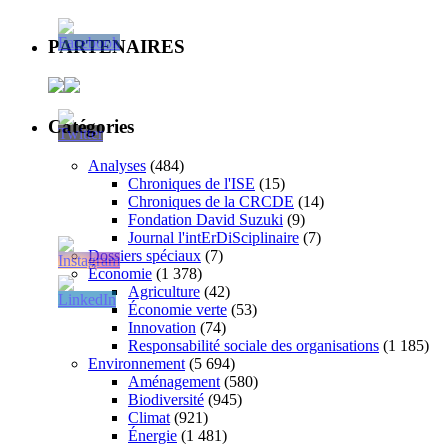
PARTENAIRES
Catégories
Analyses
(484)
Chroniques de l'ISE
(15)
Chroniques de la CRCDE
(14)
Fondation David Suzuki
(9)
Journal l'intErDiSciplinaire
(7)
Dossiers spéciaux
(7)
Économie
(1 378)
Agriculture
(42)
Économie verte
(53)
Innovation
(74)
Responsabilité sociale des organisations
(1 185)
Environnement
(5 694)
Aménagement
(580)
Biodiversité
(945)
Climat
(921)
Énergie
(1 481)