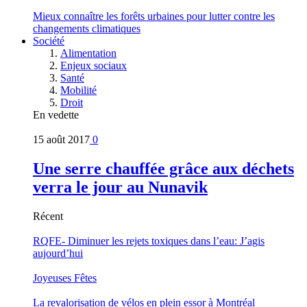
Mieux connaître les forêts urbaines pour lutter contre les
changements climatiques
Société
Alimentation
Enjeux sociaux
Santé
Mobilité
Droit
En vedette
15 août 2017
0
Une serre chauffée grâce aux déchets
verra le jour au Nunavik
Récent
RQFE- Diminuer les rejets toxiques dans l’eau: J’agis
aujourd’hui
Joyeuses Fêtes
La revalorisation de vélos en plein essor à Montréal