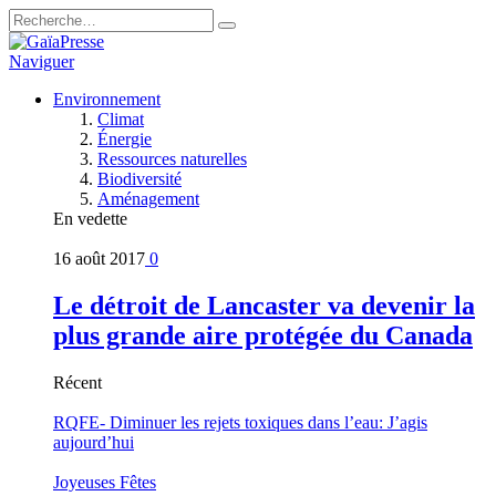
Naviguer
Environnement
Climat
Énergie
Ressources naturelles
Biodiversité
Aménagement
En vedette
16 août 2017
0
Le détroit de Lancaster va devenir la
plus grande aire protégée du Canada
Récent
RQFE- Diminuer les rejets toxiques dans l’eau: J’agis
aujourd’hui
Joyeuses Fêtes