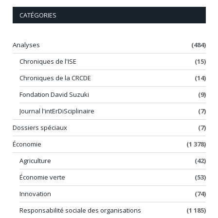
CATÉGORIES
Analyses
(484)
Chroniques de l'ISE
(15)
Chroniques de la CRCDE
(14)
Fondation David Suzuki
(9)
Journal l'intErDiSciplinaire
(7)
Dossiers spéciaux
(7)
Économie
(1 378)
Agriculture
(42)
Économie verte
(53)
Innovation
(74)
Responsabilité sociale des organisations
(1 185)