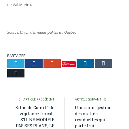
de Val-Morin.»
Source: Union des municipalités du Québec
PARTAGER.
Twitter
Facebook
Google+
LinkedIn
Tumblr
Save
Courriel
ARTICLE PRÉCÉDENT
ARTICLE SUIVANT
Bilan du Comité de
Une saine gestion
vigilance Turcot :
des matières
S’IL NE MODIFIE
résiduelles qui
PAS SES PLANS, LE
porte fruit