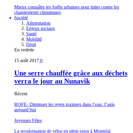
Mieux connaître les forêts urbaines pour lutter contre les
changements climatiques
Société
Alimentation
Enjeux sociaux
Santé
Mobilité
Droit
En vedette
15 août 2017
0
Une serre chauffée grâce aux déchets
verra le jour au Nunavik
Récent
RQFE- Diminuer les rejets toxiques dans l’eau: J’agis
aujourd’hui
Joyeuses Fêtes
La revalorisation de vélos en plein essor à Montréal