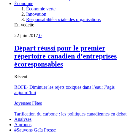
Économie
Économie verte
Innovation
Responsabilité sociale des organisations
En vedette
22 juin 2017
0
Départ réussi pour le premier
répertoire canadien d’entreprises
écoresponsables
Récent
RQFE- Diminuer les rejets toxiques dans l’eau: J’agis
aujourd’hui
Joyeuses Fêtes
Tarification du carbone : les politiques canadiennes en débat
Analyses
A propos
#Sauvons Gaïa Presse