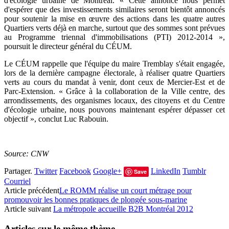
d'écologie urbaine de Montréal. « Cette annonce nous permet
d'espérer que des investissements similaires seront bientôt annoncés
pour soutenir la mise en œuvre des actions dans les quatre autres
Quartiers verts déjà en marche, surtout que des sommes sont prévues
au Programme triennal d'immobilisations (PTI) 2012-2014 »,
poursuit le directeur général du CÉUM.
Le CÉUM rappelle que l'équipe du maire Tremblay s'était engagée,
lors de la dernière campagne électorale, à réaliser quatre Quartiers
verts au cours du mandat à venir, dont ceux de Mercier-Est et de
Parc-Extension. « Grâce à la collaboration de la Ville centre, des
arrondissements, des organismes locaux, des citoyens et du Centre
d'écologie urbaine, nous pouvons maintenant espérer dépasser cet
objectif », conclut Luc Rabouin.
Source: CNW
Partager.
Twitter
Facebook
Google+
LinkedIn
Tumblr
Save
Courriel
Article précédent
Le ROMM réalise un court métrage pour
promouvoir les bonnes pratiques de plongée sous-marine
Article suivant
La métropole accueille B2B Montréal 2012
Articles sur le même thème