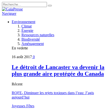
Naviguer
Environnement
Climat
Énergie
Ressources naturelles
Biodiversité
Aménagement
En vedette
16 août 2017
0
Le détroit de Lancaster va devenir la
plus grande aire protégée du Canada
Récent
RQFE- Diminuer les rejets toxiques dans l’eau: J’agis
aujourd’hui
Joyeuses Fêtes