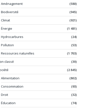
Aménagement
(580)
Biodiversité
(945)
Climat
(921)
Énergie
(1 481)
Hydrocarbures
(24)
Pollution
(53)
Ressources naturelles
(1 703)
on classé
(30)
ociété
(2 845)
Alimentation
(802)
Consommation
(93)
Droit
(32)
Éducation
(74)