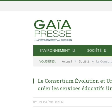
ENVIRONNEMENT
SOCIÉTÉ
»
»
VOUS ÊTES :
Accueil
Société
Le Consorti
Le Consortium Évolution et Un
créer les services éducatifs U
BY
ON
15 FÉVRIER 2012