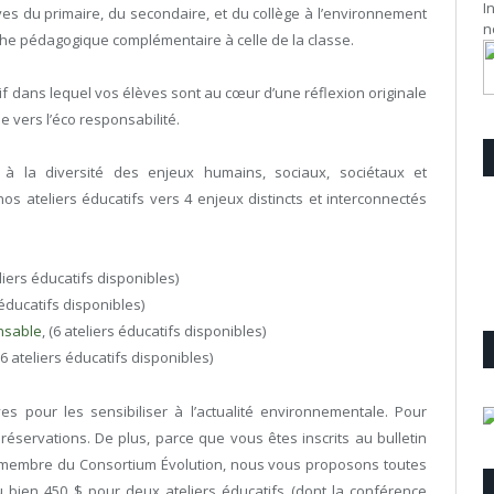
I
ves du primaire, du secondaire, et du collège à l’environnement
n
he pédagogique complémentaire à celle de la classe.
f dans lequel vos élèves sont au cœur d’une réflexion originale
e vers l’éco responsabilité.
 à la diversité des enjeux humains, sociaux, sociétaux et
s ateliers éducatifs vers 4 enjeux distincts et interconnectés
eliers éducatifs disponibles)
s éducatifs disponibles)
onsable
, (6 ateliers éducatifs disponibles)
(6 ateliers éducatifs disponibles)
es pour les sensibiliser à l’actualité environnementale. Pour
réservations. De plus, parce que vous êtes inscrits au bulletin
 membre du Consortium Évolution, nous vous proposons toutes
u bien 450 $ pour deux ateliers éducatifs (dont la conférence