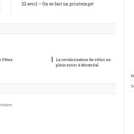
a
22 avril – On se fait un printemps!
c
 Fêtes
La revalorisation de vélos en
plein essor à Montréal
N
S
ntaire.