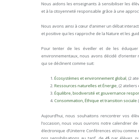
Nous aidons les enseignants à sensibiliser les élè
et à la citoyenneté responsable grâce à une approc
Nous avons ainsi à cœur d’animer un débat interacti
et positive qui les rapproche de la Nature et les guid
Pour tenter de les éveiller et de les éduquer
environnementaux, nous avons décidé d’orienter no
qui se déclinent comme suit:
Écosystèmes et environnement global
, (2 at
Ressources naturelles et Énergie
, (2 atelier
Équilibre, biodiversité et gouvernance resp
Consommation, Éthique et transition sociale
Aujourd’hui, nous souhaitons rencontrer vos élèv
l’occasion, nous vous ouvrons notre calendrier de 
électronique d’Uniterre Conférences et/ou comme
nos sensibilisations au tarif de 4$ par élèves, o