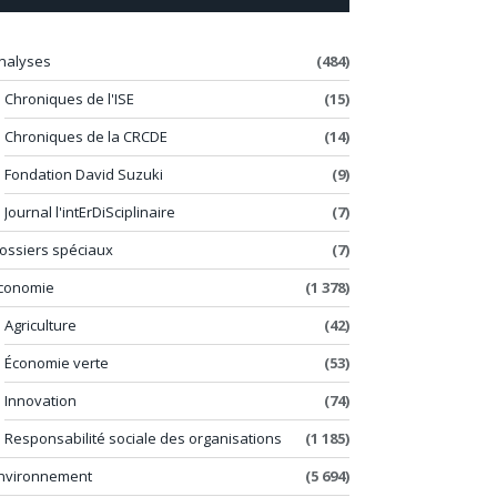
nalyses
(484)
Chroniques de l'ISE
(15)
Chroniques de la CRCDE
(14)
Fondation David Suzuki
(9)
Journal l'intErDiSciplinaire
(7)
ossiers spéciaux
(7)
conomie
(1 378)
Agriculture
(42)
Économie verte
(53)
Innovation
(74)
Responsabilité sociale des organisations
(1 185)
nvironnement
(5 694)