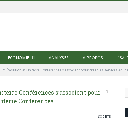
ÉCONOMIE
ANALYSES
A PROPOS
#SAU
um Évolution et Uniterre Conférences s’associent pour créer les services éduca
iterre Conférences s’associent pour
0
niterre Conférences.
SOCIÉTÉ