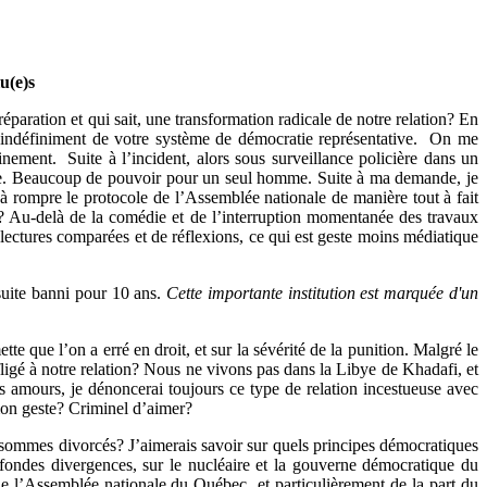
u(e)s
réparation et qui sait, une transformation radicale de notre relation? En
sé indéfiniment de votre système de démocratie représentative. On me
nement. Suite à l’incident, alors sous surveillance policière dans un
vie. Beaucoup de pouvoir pour un seul homme. Suite à ma demande, je
en à rompre le protocole de l’Assemblée nationale de manière tout à fait
us? Au-delà de la comédie et de l’interruption momentanée des travaux
e lectures comparées et de réflexions, ce qui est geste moins médiatique
nsuite banni pour 10 ans.
Cette importante institution est marquée d'un
te que l’on a erré en droit, et sur la sévérité de la punition. Malgré le
infligé à notre relation? Nous ne vivons pas dans la Libye de Khadafi, et
 amours, je dénoncerai toujours ce type de relation incestueuse avec
 mon geste? Criminel d’aimer?
ous sommes divorcés? J’aimerais savoir sur quels principes démocratiques
rofondes divergences, sur le nucléaire et la gouverne démocratique du
de l’Assemblée nationale du Québec et particulièrement de la part du