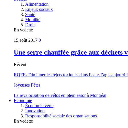
Alimentation
Enjeux sociaux
Santé
Mobilité
Droit
En vedette
15 août 2017
0
Une serre chauffée grâce aux déchets v
Récent
RQFE- Diminuer les rejets toxiques dans l’eau: J’agis aujourd’
Joyeuses Fêtes
La revalorisation de vélos en plein essor à Montréal
Économie
Économie verte
Innovation
Responsabilité sociale des organisations
En vedette