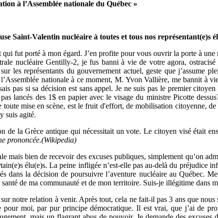
tion à l’Assemblée nationale du Québec »
use Saint-Valentin nucléaire à toutes et tous nos représentant(e)s él
 qui fut porté à mon égard. J’en profite pour vous ouvrir la porte à une 
rale nucléaire Gentilly-2, je fus banni à vie de votre agora, ostraci
, sur les représentants du gouvernement actuel, geste que j’assume plei
de l’Assemblée nationale à ce moment, M. Yvon Vallière, me bannit à 
 sais pas si sa décision est sans appel. Je ne suis pas le premier citoy
ils pas lancés des 1$ en papier avec le visage du ministre Picotte dess
e toute mise en scène, est le fruit d'effort, de mobilisation citoyenne, d
 suis agité.
on de la Grèce antique qui nécessitait un vote. Le citoyen visé était e
ine prononcée.(Wikipedia)
ciale mais bien de recevoir des excuses publiques, simplement qu’on admet
rtain(e)s élu(e)s. La peine infligée n’est-elle pas au-delà du préjudice 
s dans la décision de poursuivre l’aventure nucléaire au Québec. Mes
 la santé de ma communauté et de mon territoire. Suis-je illégitime dans
 sur notre relation à venir. Après tout, cela ne fait-il pas 3 ans que n
ue pour moi, par pur principe démocratique. Il est vrai, que j’ai de p
 jugement, mais un flagrant abus de pouvoir. Je demande des excuses 