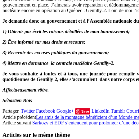
gouvernement en place. J’aimerais avoir réparation et dédommagement
nucléaire encore en opération au Québec : Gentilly-2. Loin de moi l’idé
Je demande donc au gouvernement et à l’Assemblée nationale du
1) Obtenir par écrit les raisons détaillées de mon bannissement;
2) Être informé sur mes droits et recours;
3) Recevoir des excuses publiques du gouvernement;
4) Mettre en dormance la centrale nucléaire Gentilly-2.
Je vous souhaite à toutes et à tous, une journée pour remplir 
quotidiennes de Gentilly-2, elles s’accumulent dans notre corps 
Affectueusement vôtre,
Sébastien Bois
Partager.
Twitter
Facebook
Google+
LinkedIn
Tumblr
Courri
Save
Article précédent
Les amis de la montagne bénéficient d’un Monde me
Article suivant
Sarkozy et EDF s’entendent pour prolonger d’une déce
Articles sur le même thème