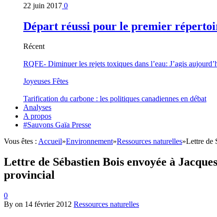
22 juin 2017
0
Départ réussi pour le premier répertoi
Récent
RQFE- Diminuer les rejets toxiques dans l’eau: J’agis aujourd’
Joyeuses Fêtes
Tarification du carbone : les politiques canadiennes en débat
Analyses
A propos
#Sauvons Gaïa Presse
Vous êtes :
Accueil
»
Environnement
»
Ressources naturelles
»
Lettre de
Lettre de Sébastien Bois envoyée à Jacque
provincial
0
By
on
14 février 2012
Ressources naturelles