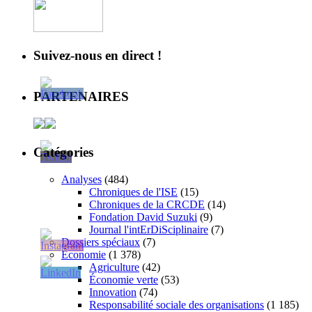
Suivez-nous en direct !
PARTENAIRES
Catégories
Analyses
(484)
Chroniques de l'ISE
(15)
Chroniques de la CRCDE
(14)
Fondation David Suzuki
(9)
Journal l'intErDiSciplinaire
(7)
Dossiers spéciaux
(7)
Économie
(1 378)
Agriculture
(42)
Économie verte
(53)
Innovation
(74)
Responsabilité sociale des organisations
(1 185)