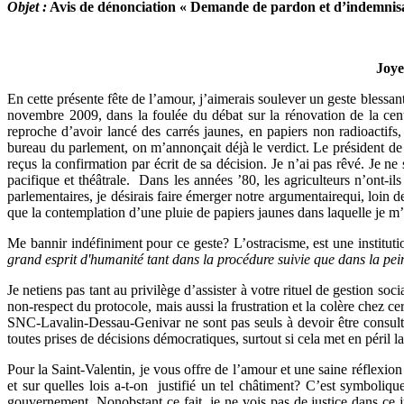
Objet :
Avis de dénonciation « Demande de pardon et d’indemnisa
Joye
En cette présente fête de l’amour, j’aimerais soulever un geste blessant
novembre 2009, dans la foulée du débat sur la rénovation de la cent
reproche d’avoir lancé des carrés jaunes, en papiers non radioactifs
bureau du parlement, on m’annonçait déjà le verdict. Le président 
reçus la confirmation par écrit de sa décision. Je n’ai pas rêvé. Je ne
pacifique et théâtrale. Dans les années ’80, les agriculteurs n’ont-
parlementaires, je désirais faire émerger notre argumentairequi, loin d
que la contemplation d’une pluie de papiers jaunes dans laquelle je m’y
Me bannir indéfiniment pour ce geste? L’ostracisme, est une instituti
grand esprit d'humanité tant dans la procédure suivie que dans la pe
Je netiens pas tant au privilège d’assister à votre rituel de gestion so
non-respect du protocole, mais aussi la frustration et la colère chez ce
SNC-Lavalin-Dessau-Genivar ne sont pas seuls à devoir être consulté
toutes prises de décisions démocratiques, surtout si cela met en péril
Pour la Saint-Valentin, je vous offre de l’amour et une saine réflexion
et sur quelles lois a-t-on justifié un tel châtiment? C’est symboliq
gouvernement. Nonobstant ce fait, je ne vois pas de justice dans ce