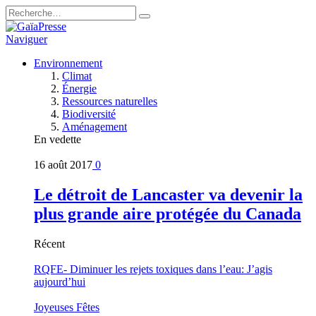
Naviguer
Environnement
Climat
Énergie
Ressources naturelles
Biodiversité
Aménagement
En vedette
16 août 2017
0
Le détroit de Lancaster va devenir la
plus grande aire protégée du Canada
Récent
RQFE- Diminuer les rejets toxiques dans l’eau: J’agis
aujourd’hui
Joyeuses Fêtes