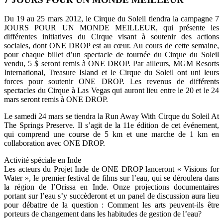
Du 19 au 25 mars 2012, le Cirque du Soleil tiendra la campagne 7
JOURS POUR UN MONDE MEILLEUR, qui présente les
différentes initiatives du Cirque visant à soutenir des actions
sociales, dont ONE DROP est au cœur. Au cours de cette semaine,
pour chaque billet d’un spectacle de tournée du Cirque du Soleil
vendu, 5 $ seront remis à ONE DROP. Par ailleurs, MGM Resorts
International, Treasure Island et le Cirque du Soleil ont uni leurs
forces pour soutenir ONE DROP. Les revenus de différents
spectacles du Cirque à Las Vegas qui auront lieu entre le 20 et le 24
mars seront remis à ONE DROP.
Le samedi 24 mars se tiendra la Run Away With Cirque du Soleil At
The Springs Preserve. Il s’agit de la 11e édition de cet événement,
qui comprend une course de 5 km et une marche de 1 km en
collaboration avec ONE DROP.
Activité spéciale en Inde
Les acteurs du Projet Inde de ONE DROP lanceront « Visions for
Water », le premier festival de films sur l’eau, qui se déroulera dans
la région de l’Orissa en Inde. Onze projections documentaires
portant sur l’eau s’y succèderont et un panel de discussion aura lieu
pour débattre de la question : Comment les arts peuvent-ils être
porteurs de changement dans les habitudes de gestion de l’eau?