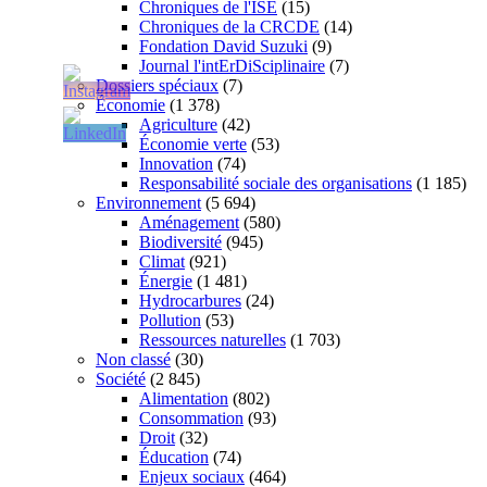
Chroniques de l'ISE
(15)
Chroniques de la CRCDE
(14)
Fondation David Suzuki
(9)
Journal l'intErDiSciplinaire
(7)
Dossiers spéciaux
(7)
Économie
(1 378)
Agriculture
(42)
Économie verte
(53)
Innovation
(74)
Responsabilité sociale des organisations
(1 185)
Environnement
(5 694)
Aménagement
(580)
Biodiversité
(945)
Climat
(921)
Énergie
(1 481)
Hydrocarbures
(24)
Pollution
(53)
Ressources naturelles
(1 703)
Non classé
(30)
Société
(2 845)
Alimentation
(802)
Consommation
(93)
Droit
(32)
Éducation
(74)
Enjeux sociaux
(464)