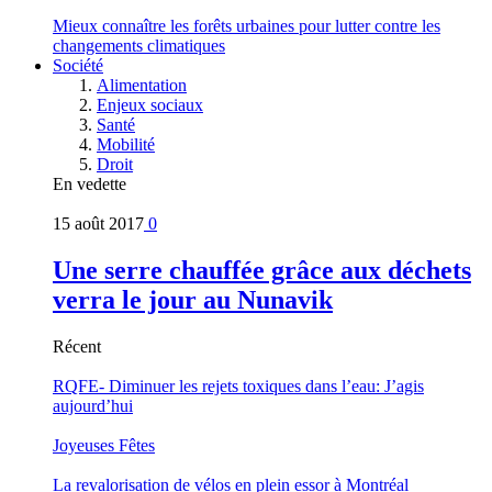
Mieux connaître les forêts urbaines pour lutter contre les
changements climatiques
Société
Alimentation
Enjeux sociaux
Santé
Mobilité
Droit
En vedette
15 août 2017
0
Une serre chauffée grâce aux déchets
verra le jour au Nunavik
Récent
RQFE- Diminuer les rejets toxiques dans l’eau: J’agis
aujourd’hui
Joyeuses Fêtes
La revalorisation de vélos en plein essor à Montréal