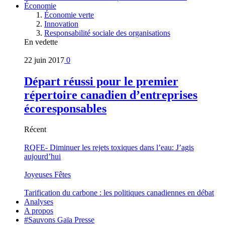
Économie
Économie verte
Innovation
Responsabilité sociale des organisations
En vedette
22 juin 2017
0
Départ réussi pour le premier
répertoire canadien d’entreprises
écoresponsables
Récent
RQFE- Diminuer les rejets toxiques dans l’eau: J’agis
aujourd’hui
Joyeuses Fêtes
Tarification du carbone : les politiques canadiennes en débat
Analyses
A propos
#Sauvons Gaïa Presse