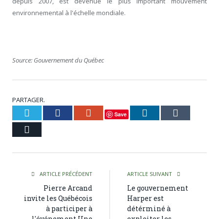
depuis 2007, est devenue le plus important mouvement
environnemental à l'échelle mondiale.
Source: Gouvernement du Québec
PARTAGER.
Twitter
Facebook
Google+
LinkedIn
Tumblr
Save
Courriel
ARTICLE PRÉCÉDENT
ARTICLE SUIVANT
Pierre Arcand
Le gouvernement
invite les Québécois
Harper est
à participer à
détérminé à
l'événement Une
exploiter les