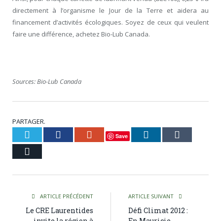
directement à l’organisme le Jour de la Terre et aidera au
financement d’activités écologiques. Soyez de ceux qui veulent
faire une différence, achetez Bio-Lub Canada.
Sources: Bio-Lub Canada
PARTAGER.
Twitter
Facebook
Google+
LinkedIn
Tumblr
Save
Courriel
ARTICLE PRÉCÉDENT
ARTICLE SUIVANT
Le CRE Laurentides
Défi Climat 2012 :
invite la région à
En Mauricie,