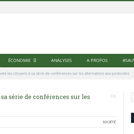
ÉCONOMIE
ANALYSES
A PROPOS
#SAU
nvite les citoyens à sa série de conférences sur les alternatives aux pesticides
 sa série de conférences sur les
0
SOCIÉTÉ