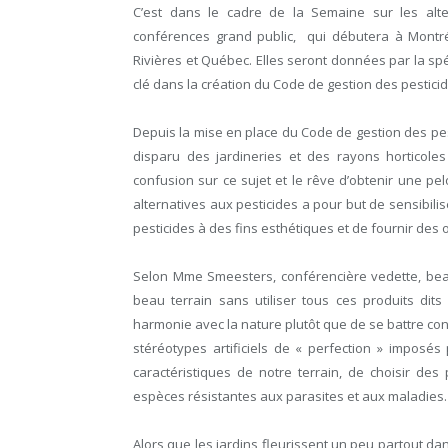
C’est dans le cadre de la Semaine sur les alte
conférences grand public, qui débutera à Montré
Rivières et Québec. Elles seront données par la spé
clé dans la création du Code de gestion des pestic
Depuis la mise en place du Code de gestion des pe
disparu des jardineries et des rayons horticol
confusion sur ce sujet et le rêve d’obtenir une pe
alternatives aux pesticides a pour but de sensibilise
pesticides à des fins esthétiques et de fournir des 
Selon Mme Smeesters, conférencière vedette, be
beau terrain sans utiliser tous ces produits dits 
harmonie avec la nature plutôt que de se battre contr
stéréotypes artificiels de « perfection » imposés p
caractéristiques de notre terrain, de choisir des
espèces résistantes aux parasites et aux maladies.
Alors que les jardins fleurissent un peu partout dan