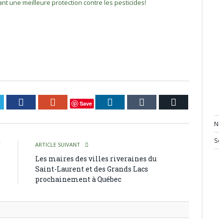
ant une meilleure protection contre les pesticides!
itter
Facebook
Google+
LinkedIn
Tumblr
Courriel
Save
N
S
T
ARTICLE SUIVANT
s
Les maires des villes riveraines du
s
Saint-Laurent et des Grands Lacs
prochainement à Québec