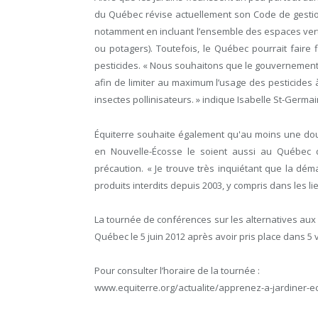
du Québec révise actuellement son Code de gestion d
notamment en incluant l’ensemble des espaces ver
ou potagers). Toutefois, le Québec pourrait faire 
pesticides. « Nous souhaitons que le gouvernement 
afin de limiter au maximum l’usage des pesticides à 
insectes pollinisateurs. » indique Isabelle St-Germa
Équiterre souhaite également qu'au moins une douza
en Nouvelle-Écosse le soient aussi au Québec
précaution. « Je trouve très inquiétant que la dé
produits interdits depuis 2003, y compris dans les 
La tournée de conférences sur les alternatives aux 
Québec le 5 juin 2012 après avoir pris place dans 5 v
Pour consulter l’horaire de la tournée :
www.equiterre.org/actualite/apprenez-a-jardiner-e