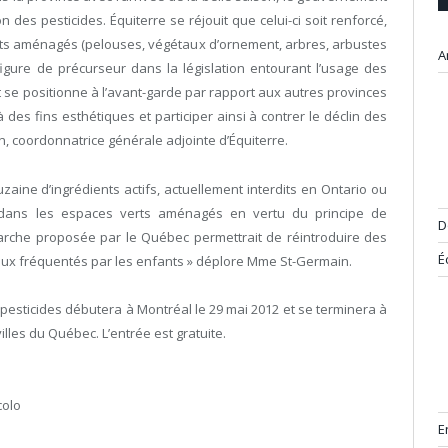
es pesticides. Équiterre se réjouit que celui-ci soit renforcé,
ts aménagés (pelouses, végétaux d’ornement, arbres, arbustes
A
figure de précurseur dans la législation entourant l’usage des
se positionne à l’avant-garde par rapport aux autres provinces
des fins esthétiques et participer ainsi à contrer le déclin des
in, coordonnatrice générale adjointe d’Équiterre.
ine d’ingrédients actifs, actuellement interdits en Ontario ou
 dans les espaces verts aménagés en vertu du principe de
D
marche proposée par le Québec permettrait de réintroduire des
É
lieux fréquentés par les enfants » déplore Mme St-Germain.
pesticides débutera à Montréal le 29 mai 2012 et se terminera à
illes du Québec. L’entrée est gratuite.
colo
E