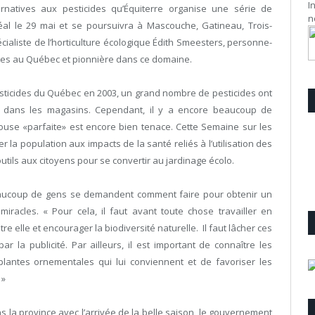
I
rnatives aux pesticides qu’Équiterre organise une série de
n
al le 29 mai et se poursuivra à Mascouche, Gatineau, Trois-
cialiste de l’horticulture écologique Édith Smeesters, personne-
ides au Québec et pionnière dans ce domaine.
sticides du Québec en 2003, un grand nombre de pesticides ont
es dans les magasins. Cependant, il y a encore beaucoup de
louse «parfaite» est encore bien tenace. Cette Semaine sur les
r la population aux impacts de la santé reliés à l’utilisation des
outils aux citoyens pour se convertir au jardinage écolo.
aucoup de gens se demandent comment faire pour obtenir un
miracles. « Pour cela, il faut avant toute chose travailler en
e elle et encourager la biodiversité naturelle. Il faut lâcher ces
ar la publicité. Par ailleurs, il est important de connaître les
 plantes ornementales qui lui conviennent et de favoriser les
 »
s la province avec l’arrivée de la belle saison, le gouvernement