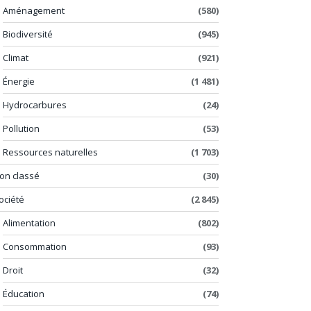
Aménagement
(580)
Biodiversité
(945)
Climat
(921)
Énergie
(1 481)
Hydrocarbures
(24)
Pollution
(53)
Ressources naturelles
(1 703)
on classé
(30)
ociété
(2 845)
Alimentation
(802)
Consommation
(93)
Droit
(32)
Éducation
(74)