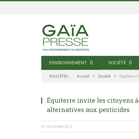
ENVIRONNEMENT
SOCIÉTÉ
»
»
VOUS ÊTES :
Accueil
Société
Équiterre i
Équiterre invite les citoyens à
alternatives aux pesticides
BY
ON
24 MAI 2012