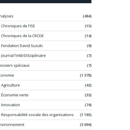
nalyses
(484)
Chroniques de l'ISE
(15)
Chroniques de la CRCDE
(14)
Fondation David Suzuki
(9)
Journal l'intErDiSciplinaire
(7)
ossiers spéciaux
(7)
conomie
(1 378)
Agriculture
(42)
Économie verte
(53)
Innovation
(74)
Responsabilité sociale des organisations
(1 185)
nvironnement
(5 694)