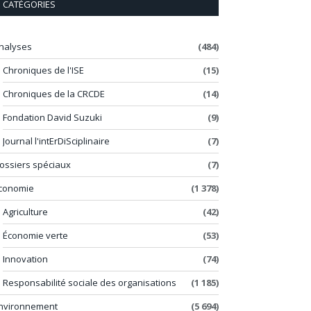
CATÉGORIES
nalyses
(484)
Chroniques de l'ISE
(15)
Chroniques de la CRCDE
(14)
Fondation David Suzuki
(9)
Journal l'intErDiSciplinaire
(7)
ossiers spéciaux
(7)
conomie
(1 378)
Agriculture
(42)
Économie verte
(53)
Innovation
(74)
Responsabilité sociale des organisations
(1 185)
nvironnement
(5 694)