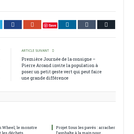
itter
Facebook
Google+
LinkedIn
Tumblr
Courriel
Save
T
ARTICLE SUIVANT
e
Première Journée de la consigne –
s
Pierre Arcand invite la population à
l
poser un petit geste vert qui peut faire
e
une grande différence
h Wheel, le monstre
Projet Sous les pavés : arracher
t les déchets
l’asphalte à la main pour