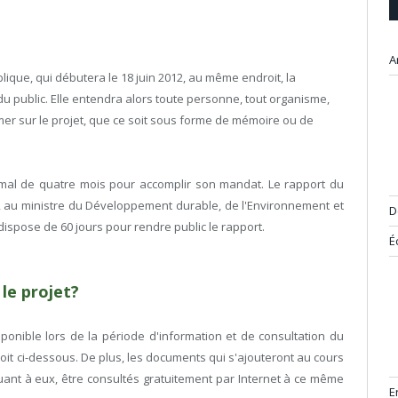
A
lique, qui débutera le 18 juin 2012, au même endroit, la
du public. Elle entendra alors toute personne, tout organisme,
imer sur le projet, que ce soit sous forme de mémoire ou de
mal de quatre mois pour accomplir son mandat. Le rapport du
, au ministre du Développement durable, de l'Environnement et
D
e dispose de 60 jours pour rendre public le rapport.
É
le projet?
onible lors de la période d'information et de consultation du
droit ci-dessous. De plus, les documents qui s'ajouteront au cours
uant à eux, être consultés gratuitement par Internet à ce même
E