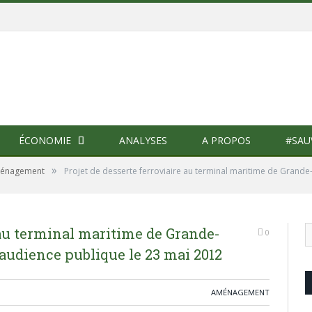
ÉCONOMIE
ANALYSES
A PROPOS
#SAU
»
énagement
Projet de desserte ferroviaire au terminal maritime de Grande
 au terminal maritime de Grande-
0
audience publique le 23 mai 2012
AMÉNAGEMENT