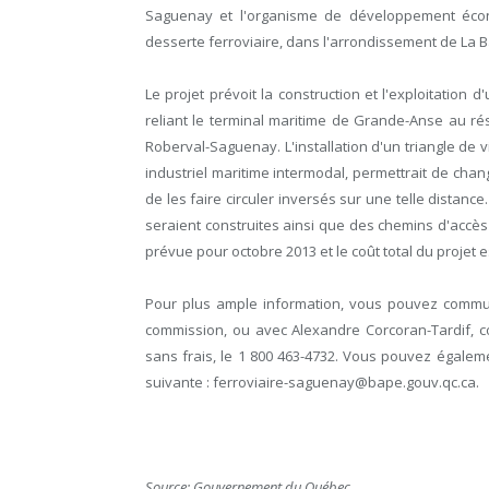
Saguenay et l'organisme de développement écon
desserte ferroviaire, dans l'arrondissement de La 
Le projet prévoit la construction et l'exploitatio
reliant le terminal maritime de Grande-Anse au ré
Roberval-Saguenay. L'installation d'un triangle de v
industriel maritime intermodal, permettrait de chang
de les faire circuler inversés sur une telle distan
seraient construites ainsi que des chemins d'accès 
prévue pour octobre 2013 et le coût total du projet 
Pour plus ample information, vous pouvez communi
commission, ou avec Alexandre Corcoran-Tardif, c
sans frais, le 1 800 463-4732. Vous pouvez égaleme
suivante : ferroviaire-saguenay@bape.gouv.qc.ca.
Source: Gouvernement du Québec