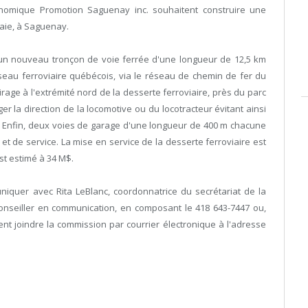
omique Promotion Saguenay inc. souhaitent construire une
Baie, à Saguenay.
n d'un nouveau tronçon de voie ferrée d'une longueur de 12,5 km
seau ferroviaire québécois, via le réseau de chemin de fer du
irage à l'extrémité nord de la desserte ferroviaire, près du parc
er la direction de la locomotive ou du locotracteur évitant ainsi
ce. Enfin, deux voies de garage d'une longueur de 400 m chacune
et de service. La mise en service de la desserte ferroviaire est
est estimé à 34 M$.
quer avec Rita LeBlanc, coordonnatrice du secrétariat de la
onseiller en communication, en composant le 418 643-7447 ou,
nt joindre la commission par courrier électronique à l'adresse