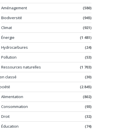
Aménagement
(580)
Biodiversité
(945)
Climat
(921)
Énergie
(1 481)
Hydrocarbures
(24)
Pollution
(53)
Ressources naturelles
(1 703)
on classé
(30)
ociété
(2 845)
Alimentation
(802)
Consommation
(93)
Droit
(32)
Éducation
(74)