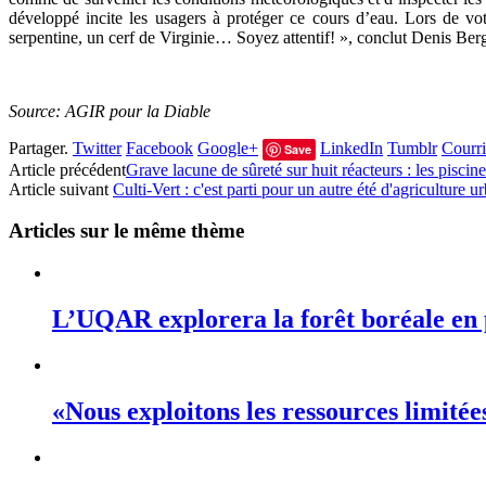
développé incite les usagers à protéger ce cours d’eau. Lors de v
serpentine, un cerf de Virginie… Soyez attentif! », conclut Denis Ber
Source: AGIR pour la Diable
Partager.
Twitter
Facebook
Google+
LinkedIn
Tumblr
Courri
Save
Article précédent
Grave lacune de sûreté sur huit réacteurs : les pisci
Article suivant
Culti-Vert : c'est parti pour un autre été d'agriculture u
Articles sur le même thème
L’UQAR explorera la forêt boréale en 
«Nous exploitons les ressources limité