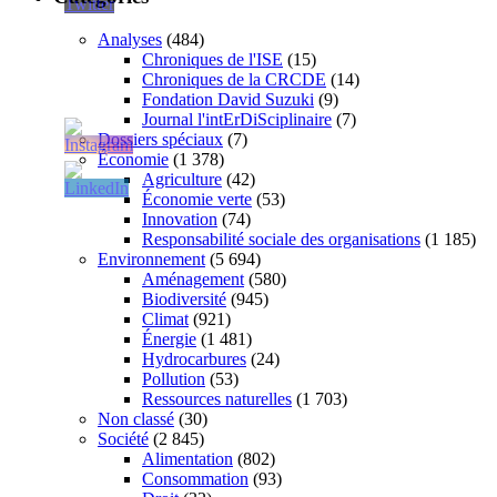
Analyses
(484)
Chroniques de l'ISE
(15)
Chroniques de la CRCDE
(14)
Fondation David Suzuki
(9)
Journal l'intErDiSciplinaire
(7)
Dossiers spéciaux
(7)
Économie
(1 378)
Agriculture
(42)
Économie verte
(53)
Innovation
(74)
Responsabilité sociale des organisations
(1 185)
Environnement
(5 694)
Aménagement
(580)
Biodiversité
(945)
Climat
(921)
Énergie
(1 481)
Hydrocarbures
(24)
Pollution
(53)
Ressources naturelles
(1 703)
Non classé
(30)
Société
(2 845)
Alimentation
(802)
Consommation
(93)