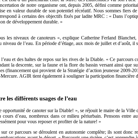
tation de notre organisme ont, depuis 2005, défini comme prioritaire 
se en valeur durable de son potentiel récréatif. Nous sommes fiers de r
respond à certains des objectifs fixés par ladite MRC : « Dans l’optiq
ision de développement durable. »
 à tous les niveaux de canoteurs », explique Catherine Ferland Blanche
iveau de l’eau. En période d’étiage, aux mois de juillet et d’août, il 
̀ l’eau et des haltes de repos sur les rives de la Diable. « Ce parcours
 pendant la descente, sur la faune et la flore du bassin versant ainsi que
s (financement qui provient de la Stratégie d’action jeunesse 2009-2014 d
-Mercure. AGIR tient également à souligner la participation financiè
 les différents usages de l’eau
tte opportunité de canoter sur la Diable! », se réjouit le maire de la V
du cours d’eau, nombreux dans ce milieu périurbain. Pensons entre aut
ressément pour vous reposer et profiter de la nature! »
 sur ce parcours se déroulent en autonomie complète; ils sont donc res
mbarcations avant le départ. « Parcourir une rivière, c’est apprendre à