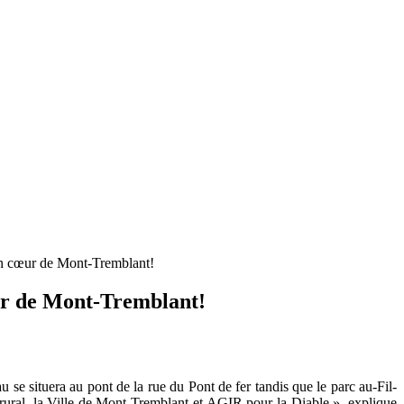
ein cœur de Mont-Tremblant!
œur de Mont-Tremblant!
au se situera au pont de la rue du Pont de fer tandis que le parc au-Fil-
e rural, la Ville de Mont-Tremblant et AGIR pour la Diable », explique