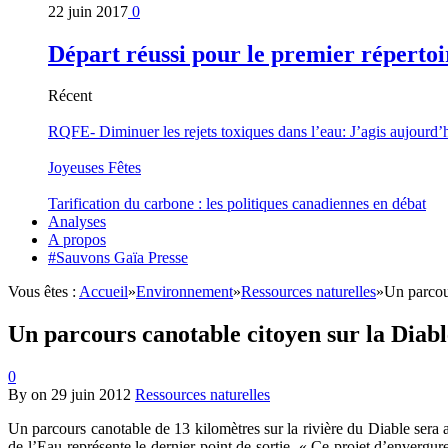
22 juin 2017
0
Départ réussi pour le premier répertoi
Récent
RQFE- Diminuer les rejets toxiques dans l’eau: J’agis aujourd’
Joyeuses Fêtes
Tarification du carbone : les politiques canadiennes en débat
Analyses
A propos
#Sauvons Gaïa Presse
Vous êtes :
Accueil
»
Environnement
»
Ressources naturelles
»
Un parcou
Un parcours canotable citoyen sur la Diab
0
By
on
29 juin 2012
Ressources naturelles
Un parcours canotable de 13 kilomètres sur la rivière du Diable sera a
de-l’Eau représente le dernier point de sortie. « Ce projet d’enverg