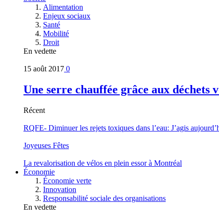
Alimentation
Enjeux sociaux
Santé
Mobilité
Droit
En vedette
15 août 2017
0
Une serre chauffée grâce aux déchets v
Récent
RQFE- Diminuer les rejets toxiques dans l’eau: J’agis aujourd’
Joyeuses Fêtes
La revalorisation de vélos en plein essor à Montréal
Économie
Économie verte
Innovation
Responsabilité sociale des organisations
En vedette