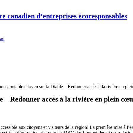
re canadien d’entreprises écoresponsables
hui
rs canotable citoyen sur la Diable – Redonner accès à la rivière en pl
le – Redonner accès à la rivière en plein c
ccessible aux citoyens et visiteurs de la région! La première mise à l’e
ure est issu d’un partenariat entre la MRC des Laurentides via son Pact