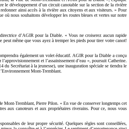
le développement d’un circuit canotable sur la section de la rivière
edonner ainsi accès à la rivière aux citoyens et aux visiteurs. » Pour
ue où nous souhaitons développer les routes bleues et vertes sur notre
t, directrice d’AGIR pour la Diable. « Vous ne croiserez aucun rapide
se peut même que vous ayez à tremper les pieds pour tirer votre canot!
 comprendra également un volet éducatif. AGIR pour la Diable a conçu
 sur l’approvisionnement et l’assainissement d’eau », poursuit Catherine.
u Secrétariat à la jeunesse), une inauguration spéciale se tiendra le
re d’Environnement Mont-Tremblant.
ille de Mont-Tremblant, Pierre Pilon. « En vue de conserver longtemps cet
res aux canoteurs et aux propriétaires riverains. Pour ce, nous vous
ponsables de leur propre sécurité. Quelques règles sont conseillées,
 mieux la connaître et à l’apprécier. Le sentiment d’appartenance ainsi