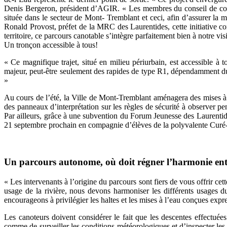
Denis Bergeron, président d’AGIR. « Les membres du conseil de concer
située dans le secteur de Mont- Tremblant et ceci, afin d’assurer la mi
Ronald Provost, préfet de la MRC des Laurentides, cette initiative cor
territoire, ce parcours canotable s’intègre parfaitement bien à notre v
Un tronçon accessible à tous!
« Ce magnifique trajet, situé en milieu périurbain, est accessible
majeur, peut-être seulement des rapides de type R1, dépendamment du n
»
Au cours de l’été, la Ville de Mont-Tremblant aménagera des mises a
des panneaux d’interprétation sur les règles de sécurité à observer
Par ailleurs, grâce à une subvention du Forum Jeunesse des Laurentide
21 septembre prochain en compagnie d’élèves de la polyvalente Curé
Un parcours autonome, où doit régner l’harmonie entre
« Les intervenants à l’origine du parcours sont fiers de vous offrir ce
usage de la rivière, nous devons harmoniser les différents usages 
encourageons à privilégier les haltes et les mises à l’eau conçues exp
Les canoteurs doivent considérer le fait que les descentes effectuées
comme de surveiller les conditions météorologiques et d’inspecter les e