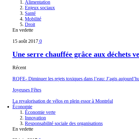
Alimentation
Enjeux sociaux
Santé
Mobilité
Droit
En vedette
15 août 2017
0
Une serre chauffée grâce aux déchets v
Récent
RQFE- Diminuer les rejets toxiques dans l’eau: J’agis aujourd’h
Joyeuses Fêtes
La revalorisation de vélos en plein essor à Montréal
Économie
Économie verte
Innovation
Responsabilité sociale des organisations
En vedette