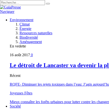
Naviguer
Environnement
Climat
Énergie
Ressources naturelles
Biodiversité
Aménagement
En vedette
16 août 2017
0
Le détroit de Lancaster va devenir la 
Récent
RQFE- Diminuer les rejets toxiques dans l’eau: J’agis aujourd’h
Joyeuses Fêtes
Mieux connaître les forêts urbaines pour lutter contre les change
Société