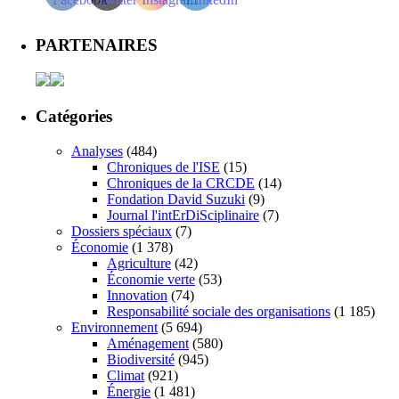
PARTENAIRES
Catégories
Analyses
(484)
Chroniques de l'ISE
(15)
Chroniques de la CRCDE
(14)
Fondation David Suzuki
(9)
Journal l'intErDiSciplinaire
(7)
Dossiers spéciaux
(7)
Économie
(1 378)
Agriculture
(42)
Économie verte
(53)
Innovation
(74)
Responsabilité sociale des organisations
(1 185)
Environnement
(5 694)
Aménagement
(580)
Biodiversité
(945)
Climat
(921)
Énergie
(1 481)