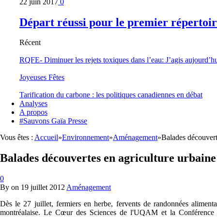
22 juin 2017
0
Départ réussi pour le premier répertoi
Récent
RQFE- Diminuer les rejets toxiques dans l’eau: J’agis aujourd’h
Joyeuses Fêtes
Tarification du carbone : les politiques canadiennes en débat
Analyses
A propos
#Sauvons Gaïa Presse
Vous êtes :
Accueil
»
Environnement
»
Aménagement
»
Balades découvert
Balades découvertes en agriculture urbaine
0
By
on
19 juillet 2012
Aménagement
Dès le 27 juillet, fermiers en herbe, fervents de randonnées alimentair
montréalaise. Le Cœur des Sciences de l'UQAM et la Conférence r